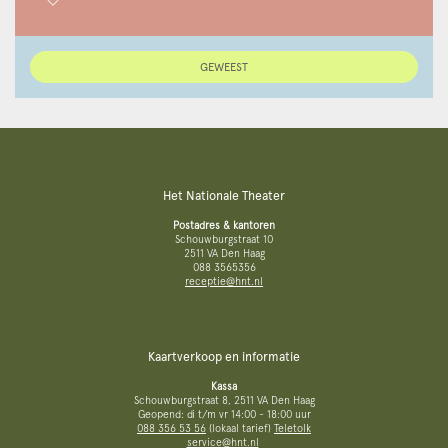
GEWEEST
Het Nationale Theater
Postadres & kantoren
Schouwburgstraat 10
2511 VA Den Haag
088 3565356
receptie@hnt.nl
Kaartverkoop en informatie
Kassa
Schouwburgstraat 8, 2511 VA Den Haag
Geopend: di t/m vr 14:00 - 18:00 uur
088 356 53 56
(lokaal tarief)
Teletolk
service@hnt.nl