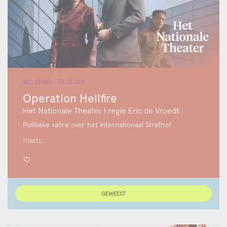
WO 13 MEI
-
ZA 13 JUN
Operation Hellfire
Het Nationale Theater | regie Eric de Vroedt
Politieke satire over het Internationaal Strafhof
TONEEL
GEWEEST