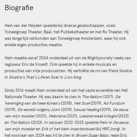
Biografie
Hein van der Heijden speelde bij diverse gezelschappen, zoals
Toneelgroep Theater, Baal, het Publiekstheater en het Ro Theater. Hij
was lange tijd verbonden aan Toneelgroep Amsterdam, waar hij ook
enkele eigen producties maakte.
Hein maakte vanaf 2004 onderdeel uit van de Mightysociety-reeks van
regisseur Eric de Vroedt. Ook speelde hij in enkele musicals en
producties van vrije producenten. Hij vertolkte de rol van Frank Sinatra
in
Sinatra's That's Life
en Scar in
Lion King
.
Sinds 2016 maakt Hein onderdeel uit van het vaste ensemble van Het
Nationale Theater. Hij was daarin te zien in
The Nation
(2017),
De
hereniging van de twee Korea's
(2018),
Het Duel
(2019),
Ad Fundum
(2019),
De wereld volgens John
(2019), S
exual Healing
(2019),
De eeuw
van mijn moeder
(2021),
Hebriana
(2021),
Leedvermaak trilogie
(2022)
en
The Nation
(2022). In seizoen 2022-2023 speelde Hein in
De eeuw
van mijn moeder
en
Erik of het klein insectenboek
(bij HNTJong). In
het voorjaar van 2024 was hij te zien in
Brown Sugar Baby
, regie Eric