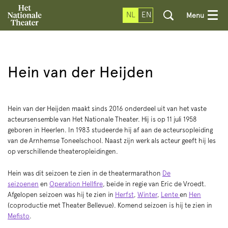
NL
EN
Menu
Hein van der Heijden
Hein van der Heijden maakt sinds 2016 onderdeel uit van het vaste
acteursensemble van Het Nationale Theater. Hij is op 11 juli 1958
geboren in Heerlen. In 1983 studeerde hij af aan de acteursopleiding
van de Arnhemse Toneelschool. Naast zijn werk als acteur geeft hij les
op verschillende theateropleidingen.
Hein was dit seizoen te zien in de theatermarathon
De
seizoenen
en
Operation Hellfire
,
beide in regie van Eric de Vroedt.
Afgelopen seizoen was hij te zien in
Herfst
,
Winter
,
Lente
en
Hen
(coproductie met Theater Bellevue). Komend seizoen is hij te zien in
Mefisto
.