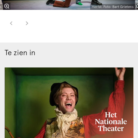
s
Herfst. Foto: Bart Grietens
Te zien in