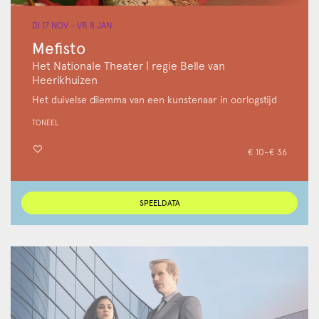
DI 17 NOV
-
VR 8 JAN
Mefisto
Het Nationale Theater | regie Belle van
Heerikhuizen
Het duivelse dilemma van een kunstenaar in oorlogstijd
TONEEL
€ 10–€ 36
SPEELDATA