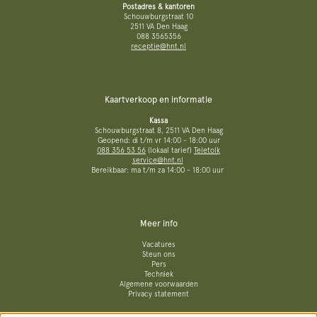
Postadres & kantoren
Schouwburgstraat 10
2511 VA Den Haag
088 3565356
receptie@hnt.nl
Kaartverkoop en informatie
Kassa
Schouwburgstraat 8, 2511 VA Den Haag
Geopend: di t/m vr 14:00 - 18:00 uur
088 356 53 56
(lokaal tarief)
Teletolk
service@hnt.nl
Bereikbaar: ma t/m za 14:00 - 18:00 uur
Meer info
Vacatures
Steun ons
Pers
Techniek
Algemene voorwaarden
Privacy statement