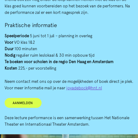
klas goed kunnen voorbereiden op het bezoek van de performers. Na
de performance zal er een kort nagesprek zijn.
Praktische informatie
Speelperiode
5 juni tot 1 juli – planning in overleg
Voor
VO klas 1&2
Duur
100 minuten
Nodig
regulier ruim leslokaal & 30 min opbouw tijd
Te boeken voor scholen in de regio Den Haag en Amsterdam
Kosten
225,- per voorstelling
Neem contact met ons op over de mogelijkheden of boek direct je plek.
Voor meer informatie mail je naar
joyadebock@hnt.nl
AANMELDEN
Deze lecture performance is een samenwerking tussen Het Nationale
Theater en Internationaal Theater Amsterdam.
Overslaan