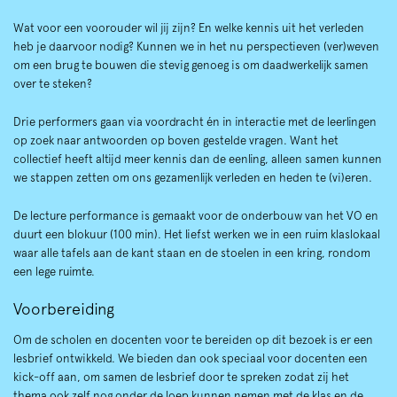
Wat voor een voorouder wil jij zijn? En welke kennis uit het verleden
heb je daarvoor nodig? Kunnen we in het nu perspectieven (ver)weven
om een brug te bouwen die stevig genoeg is om daadwerkelijk samen
over te steken?
Drie performers gaan via voordracht én in interactie met de leerlingen
Inzoomen
op zoek naar antwoorden op boven gestelde vragen. Want het
collectief heeft altijd meer kennis dan de eenling, alleen samen kunnen
we stappen zetten om ons gezamenlijk verleden en heden te (vi)eren.
De lecture performance is gemaakt voor de onderbouw van het VO en
duurt een blokuur (100 min). Het liefst werken we in een ruim klaslokaal
waar alle tafels aan de kant staan en de stoelen in een kring, rondom
een lege ruimte.
Voorbereiding
Om de scholen en docenten voor te bereiden op dit bezoek is er een
lesbrief ontwikkeld. We bieden dan ook speciaal voor docenten een
kick-off aan, om samen de lesbrief door te spreken zodat zij het
thema ook zelf nog onder de loep kunnen nemen met de klas en de