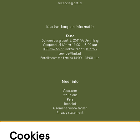
receptie@hnt.nl
Kaartverkoop en informatie
Kassa
Schouwburgstraat 8, 2511 VA Den Haag
Geopend: di t/m vr 14:00 - 18:00 uur
088 356 53 56
(lokaal tarief)
Teletolk
service@hnt.nl
Bereikbaar: ma t/m za 14:00 - 18:00 uur
Meer info
Vacatures
Steun ons
Pers
Techniek
Algemene voorwaarden
Privacy statement
Cookies
Volg ons