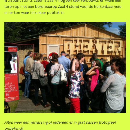
kruispunt stond. Later is Zaal 4 nog een keer verbouwd: er kwam een
toren op met een bord waarop Zaal 4 stond voor de herkenbaarheid
en er kon weer iets meer publiek in.
Altijd weer een verrassing of iedereen er in gaat passen (fotograaf
onbekend)