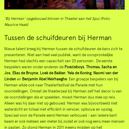
'Bij Herman' opgebouwd binnen in Theater aan het Spui (Foto:
Maurice Haak)
Tussen de schuifdeuren bij Herman
Nieuw talent kreeg bij Herman tussen de schuifdeuren de kans zich te
presenteren. Niet aan heel veel publiek, want de oorspronkelijke
Herman had slechts een capaciteit van 20 personen. De eerste
bespelers waren onder anderen de
Poezieboys
,
Thomas, Sacha en
Jos
,
Elias de Bruyne
,
Loek de Bakker
,
Yela de Koning
,
Naomi van der
Linden
en
Benjamin Abel Meirhaeghe
. Een groepje bespelers van bij
Herman wilde ook naar Theaterfestival de Parade met hun
voorstellingen. Omdat de theaterzaal bij Herman zelf het decor is van
de voorstellingen die er speelden, moest Herman dus mee op reis.
Alleen was hij daar niet op gebouwd. Herman was bijvoorbeeld niet
waterdicht en totaal niet efficiënt in vervoer, opbouw en opslag.
Speciaal voor de Parade werd Herman verbouwd - aan iedere kant
kwam er ook meteen een meter bij zodat er ook nog eens meer mensen
in pasten. Zo stond Herman in 2011 ineens midden op het