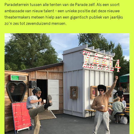
Paradeterrein tussen alle tenten van de Parade zelf. Als een soort
ambassade van nieuw talent - een unieke positie dat deze nieuwe
theatermakers meteen hielp aan een gigantisch publiek van jaarlijks
zo'n zes tot zevenduizend mensen.