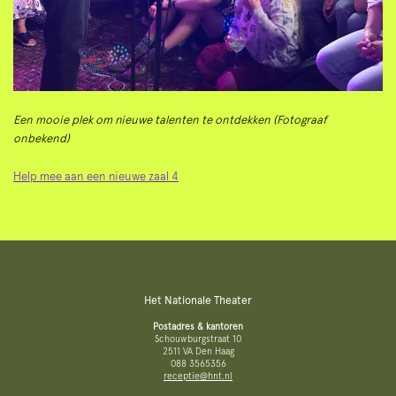
Een mooie plek om nieuwe talenten te ontdekken (Fotograaf
onbekend)
Help mee aan een nieuwe zaal 4
Het Nationale Theater
Postadres & kantoren
Schouwburgstraat 10
2511 VA Den Haag
088 3565356
receptie@hnt.nl