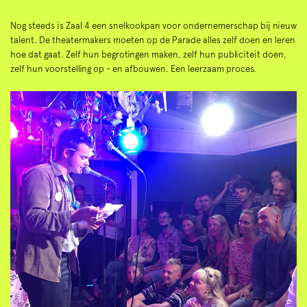
Nog steeds is Zaal 4 een snelkookpan voor ondernemerschap bij nieuw
talent. De theatermakers moeten op de Parade alles zelf doen en leren
hoe dat gaat. Zelf hun begrotingen maken, zelf hun publiciteit doen,
zelf hun voorstelling op - en afbouwen. Een leerzaam proces.