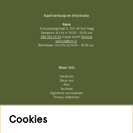
Kaartverkoop en informatie
Kassa
Schouwburgstraat 8, 2511 VA Den Haag
Geopend: di t/m vr 14:00 - 18:00 uur
088 356 53 56
(lokaal tarief)
Teletolk
service@hnt.nl
Bereikbaar: ma t/m za 14:00 - 18:00 uur
Meer info
Vacatures
Steun ons
Pers
Techniek
Algemene voorwaarden
Privacy statement
Cookies
Volg ons