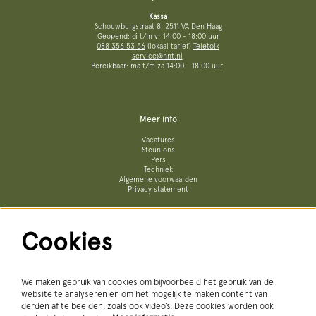
Kassa
Schouwburgstraat 8, 2511 VA Den Haag
Geopend: di t/m vr 14:00 - 18:00 uur
088 356 53 56
(lokaal tarief)
Teletolk
service@hnt.nl
Bereikbaar: ma t/m za 14:00 - 18:00 uur
Meer info
Vacatures
Steun ons
Pers
Techniek
Algemene voorwaarden
Privacy statement
Cookies
Volg ons
We maken gebruik van cookies om bijvoorbeeld het gebruik van de
website te analyseren en om het mogelijk te maken content van
derden af te beelden, zoals ook video’s. Deze cookies worden ook