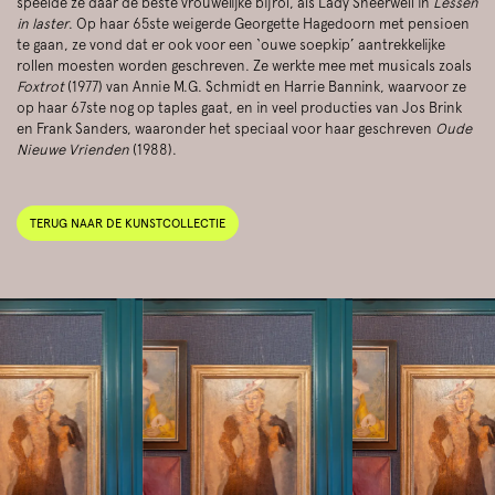
speelde ze daar de beste vrouwelijke bijrol, als Lady Sneerwell in
Lessen
in laster
. Op haar 65ste weigerde Georgette Hagedoorn met pensioen
te gaan, ze vond dat er ook voor een ‘ouwe soepkip’ aantrekkelijke
rollen moesten worden geschreven. Ze werkte mee met musicals zoals
Foxtrot
(1977) van Annie M.G. Schmidt en Harrie Bannink, waarvoor ze
op haar 67ste nog op taples gaat, en in veel producties van Jos Brink
en Frank Sanders, waaronder het speciaal voor haar geschreven
Oude
Nieuwe Vrienden
(1988).
TERUG NAAR DE KUNSTCOLLECTIE
Overslaan