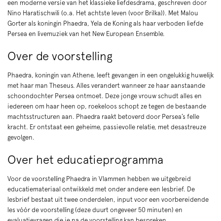
een moderne versie van het klassieke liefdesdrama, geschreven door
Nino Haratischwili (o.a. Het achtste leven (voor Brilka)). Met Malou
Gorter als koningin Phaedra, Yela de Koning als haar verboden liefde
Persea en livemuziek van het New European Ensemble.
Over de voorstelling
Phaedra, koningin van Athene, leeft gevangen in een ongelukkig huwelijk
met haar man Theseus. Alles verandert wanneer ze haar aanstaande
schoondochter Persea ontmoet. Deze jonge vrouw schudt alles en
iedereen om haar heen op, roekeloos schopt ze tegen de bestaande
machtsstructuren aan. Phaedra raakt betoverd door Persea’s felle
kracht. Er ontstaat een geheime, passievolle relatie, met desastreuze
gevolgen.
Over het educatieprogramma
Voor de voorstelling Phaedra in Vlammen hebben we uitgebreid
educatiemateriaal ontwikkeld met onder andere een lesbrief. De
lesbrief bestaat uit twee onderdelen, input voor een voorbereidende
les vóór de voorstelling (deze duurt ongeveer 50 minuten) en
evaluatievragen die je na de voorstelling kan bespreken.