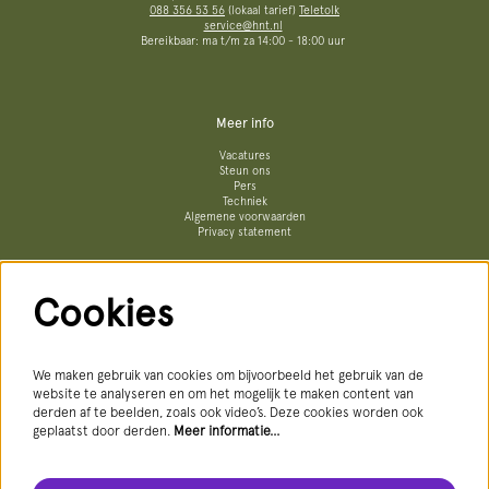
088 356 53 56
(lokaal tarief)
Teletolk
service@hnt.nl
Bereikbaar: ma t/m za 14:00 - 18:00 uur
Meer info
Vacatures
Steun ons
Pers
Techniek
Algemene voorwaarden
Privacy statement
Cookies
Volg ons
We maken gebruik van cookies om bijvoorbeeld het gebruik van de
website te analyseren en om het mogelijk te maken content van
derden af te beelden, zoals ook video’s. Deze cookies worden ook
geplaatst door derden.
Meer informatie…