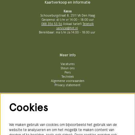
Kaartverkoop en informatie
Kassa
Schouwburgstraat 8, 2511 VA Den Haag
Geopend: di t/m vr 14:00 - 18:00 uur
088 356 53 56
(lokaal tarief)
Teletolk
service@hnt.nl
Bereikbaar: ma t/m za 14:00 - 18:00 uur
Meer info
Vacatures
Steun ons
Pers
Techniek
Algemene voorwaarden
Privacy statement
Cookies
Volg ons
We maken gebruik van cookies om bijvoorbeeld het gebruik van de
website te analyseren en om het mogelijk te maken content van
derden af te beelden, zoals ook video’s. Deze cookies worden ook