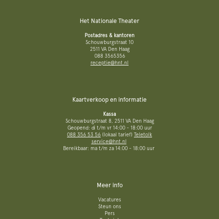
Het Nationale Theater
Postadres & kantoren
Schouwburgstraat 10
2511 VA Den Haag
088 3565356
receptie@hnt.nl
Kaartverkoop en informatie
Kassa
Schouwburgstraat 8, 2511 VA Den Haag
Geopend: di t/m vr 14:00 - 18:00 uur
088 356 53 56
(lokaal tarief)
Teletolk
service@hnt.nl
Bereikbaar: ma t/m za 14:00 - 18:00 uur
Meer info
Vacatures
Steun ons
Pers