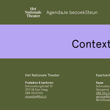
Agenda
Je bezoek
Steun
Contex
Het Nationale Theater
Kaartver
Postadres & kantoren
Kassa
Schouwburgstraat 10
Schouwburg
2511 VA Den Haag
Geopend: d
088 3565356
088 356 5
receptie@hnt.nl
service@hn
Bereikbaar