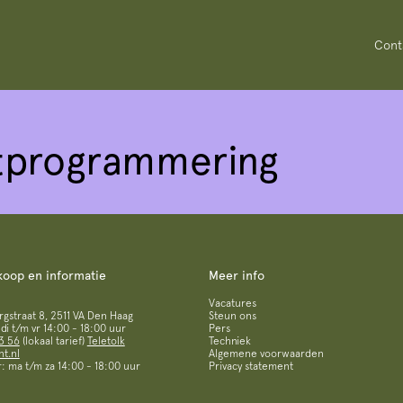
Cont
tprogrammering
koop en informatie
Meer info
Vacatures
straat 8, 2511 VA Den Haag
Steun ons
i t/m vr 14:00 - 18:00 uur
Pers
3 56
(lokaal tarief)
Teletolk
Techniek
t.nl
Algemene voorwaarden
: ma t/m za 14:00 - 18:00 uur
Privacy statement