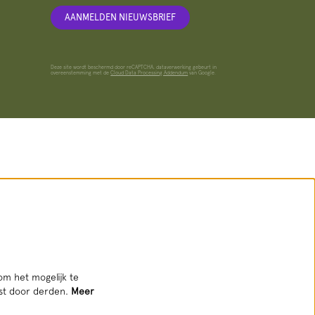
AANMELDEN NIEUWSBRIEF
Deze site wordt beschermd door reCAPTCHA, dataverwerking gebeurt in
overeenstemming met de
Cloud Data Processing Addendum
van Google.
om het mogelijk te
tst door derden.
Meer