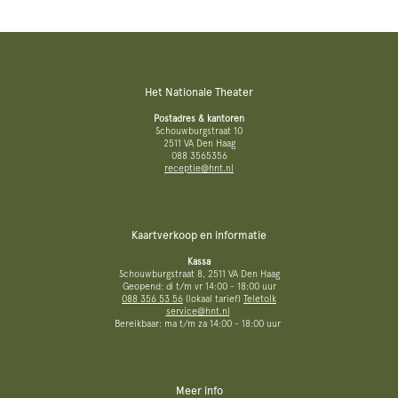
Het Nationale Theater
Postadres & kantoren
Schouwburgstraat 10
2511 VA Den Haag
088 3565356
receptie@hnt.nl
Kaartverkoop en informatie
Kassa
Schouwburgstraat 8, 2511 VA Den Haag
Geopend: di t/m vr 14:00 - 18:00 uur
088 356 53 56
(lokaal tarief)
Teletolk
service@hnt.nl
Bereikbaar: ma t/m za 14:00 - 18:00 uur
Meer info