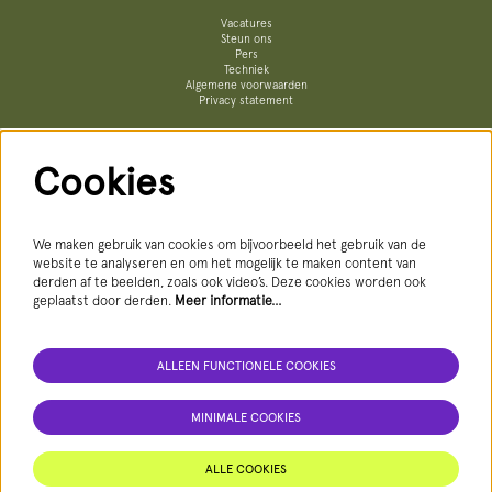
Vacatures
Steun ons
Pers
Techniek
Algemene voorwaarden
Privacy statement
Cookies
Volg ons
We maken gebruik van cookies om bijvoorbeeld het gebruik van de
website te analyseren en om het mogelijk te maken content van
derden af te beelden, zoals ook video’s. Deze cookies worden ook
geplaatst door derden.
Meer informatie…
AANMELDEN NIEUWSBRIEF
ALLEEN FUNCTIONELE COOKIES
MINIMALE COOKIES
Deze site wordt beschermd door reCAPTCHA, dataverwerking gebeurt in overeenstemming met de
Cloud Data Processing Addendum
van
Google.
ALLE COOKIES