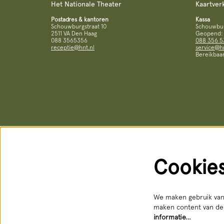
Het Nationale Theater
Kaartver
Postadres & kantoren
Kassa
Schouwburgstraat 10
Schouwburg
2511 VA Den Haag
Geopend: d
088 3565356
088 356 5
receptie@hnt.nl
service@hn
Bereikbaar
Cookie
We maken gebruik van 
maken content van der
informatie…