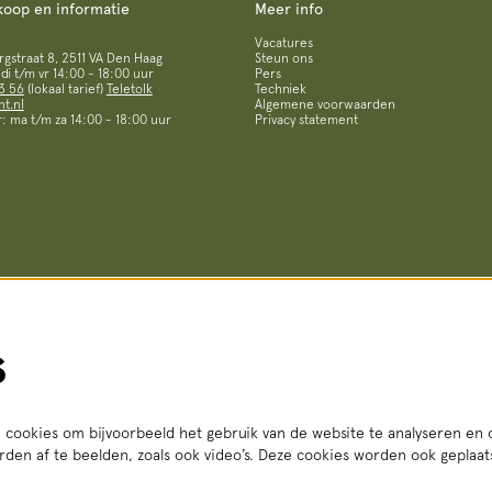
koop en informatie
Meer info
Vacatures
straat 8, 2511 VA Den Haag
Steun ons
i t/m vr 14:00 - 18:00 uur
Pers
3 56
(lokaal tarief)
Teletolk
Techniek
t.nl
Algemene voorwaarden
: ma t/m za 14:00 - 18:00 uur
Privacy statement
s
cookies om bijvoorbeeld het gebruik van de website te analyseren en 
den af te beelden, zoals ook video’s. Deze cookies worden ook geplaa