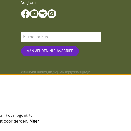
Volg ons
AANMELDEN NIEUWSBRIEF
Deze site wordt beschermd door reCAPTCHA, dataverwerking gebeurt in
overeenstemming met de
Cloud Data Processing Addendum
van Google.
om het mogelijk te
tst door derden.
Meer