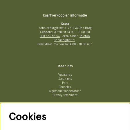
Kaartverkoop en informatie
Kassa
Schouwburgstraat 8, 2511 VA Den Haag
Geopend: di t/m vr 14:00 - 18:00 uur
088 356 53 56
(lokaal tarief)
Teletolk
service@hnt.nl
Bereikbaar: ma t/m za 14:00 - 18:00 uur
Meer info
Vacatures
Steun ons
Pers
Techniek
Algemene voorwaarden
Privacy statement
Cookies
Volg ons