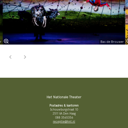
r
Bas de Brouwer
Het Nationale Theater
Postadres & kantoren
Schouwburgstraat 10
2511 VA Den Haag
088 3565356
receptie@hnt.nl