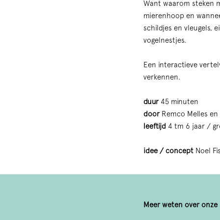
Want waarom steken mu
mierenhoop en wanneer
schildjes en vleugels, 
vogelnestjes.
Een interactieve vertel
verkennen.
duur
45 minuten
door
Remco Melles en 
leeftijd
4 tm 6 jaar / g
idee / concept
Noel Fi
Meer weten over onze s