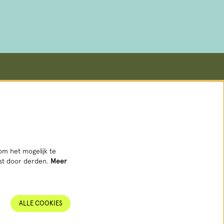
Volg ons
om het mogelijk te
tst door derden.
Meer
AANMELDEN NIEUWSBRIEF
ALLE COOKIES
Deze site wordt beschermd door reCAPTCHA, dataverwerking gebeurt in
overeenstemming met de
Cloud Data Processing Addendum
van Google.