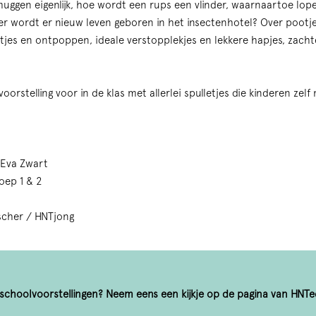
ggen eigenlijk, hoe wordt een rups een vlinder, waarnaartoe lop
 wordt er nieuw leven geboren in het insectenhotel? Over pootje
eitjes en ontpoppen, ideale verstopplekjes en lekkere hapjes, zachte
voorstelling voor in de klas met allerlei spulletjes die kinderen ze
Eva Zwart
roep 1 & 2
scher / HNTjong
choolvoorstellingen? Neem eens een kijkje op de pagina van HNTed