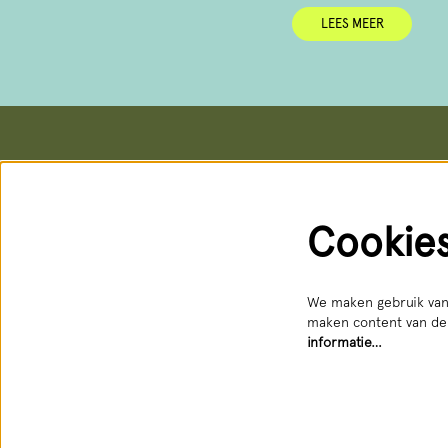
LEES MEER
Het Nationale Theater
Kaartver
Postadres & kantoren
Kassa
Schouwburgstraat 10
Schouwburg
Cookie
2511 VA Den Haag
Geopend: d
088 3565356
088 356 5
receptie@hnt.nl
service@hn
Bereikbaar
We maken gebruik van 
maken content van der
informatie…