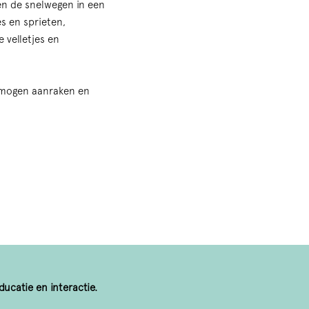
en de snelwegen in een
s en sprieten,
 velletjes en
lf mogen aanraken en
ucatie en interactie.