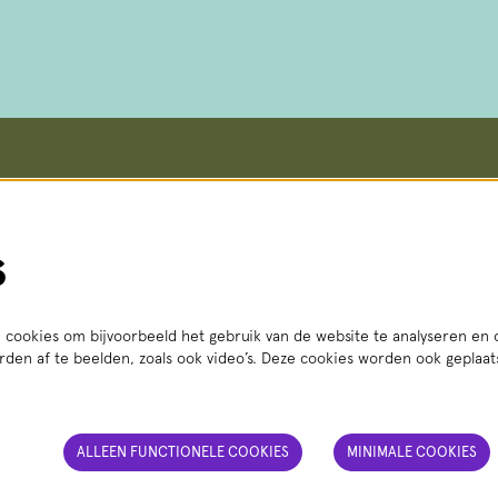
koop en informatie
Meer info
Vacatures
straat 8, 2511 VA Den Haag
Steun ons
s
i t/m vr 14:00 - 18:00 uur
Pers
3 56
(lokaal tarief)
Teletolk
Techniek
t.nl
Algemene voorwaarden
: ma t/m za 14:00 - 18:00 uur
Privacy statement
cookies om bijvoorbeeld het gebruik van de website te analyseren en 
den af te beelden, zoals ook video’s. Deze cookies worden ook geplaa
ALLEEN FUNCTIONELE COOKIES
MINIMALE COOKIES