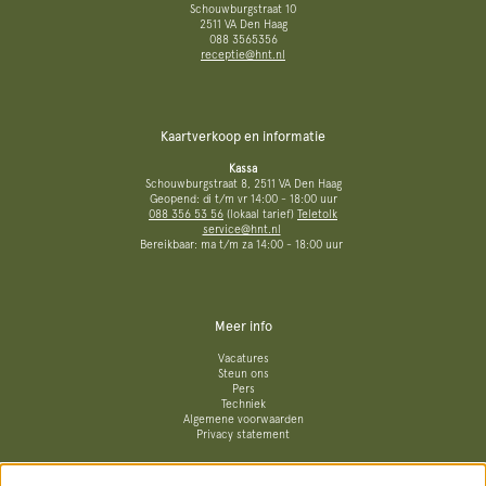
Schouwburgstraat 10
2511 VA Den Haag
088 3565356
receptie@hnt.nl
Kaartverkoop en informatie
Kassa
Schouwburgstraat 8, 2511 VA Den Haag
Geopend: di t/m vr 14:00 - 18:00 uur
088 356 53 56
(lokaal tarief)
Teletolk
service@hnt.nl
Bereikbaar: ma t/m za 14:00 - 18:00 uur
Meer info
Vacatures
Steun ons
Pers
Techniek
Algemene voorwaarden
Privacy statement