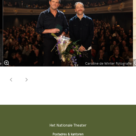
e
Caroline de Winter Fotografie
Het Nationale Theater
Postadres & kantoren