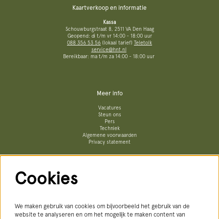
Kaartverkoop en informatie
Kassa
Schouwburgstraat 8, 2511 VA Den Haag
Geopend: di t/m vr 14:00 - 18:00 uur
088 356 53 56
(lokaal tarief)
Teletolk
service@hnt.nl
Bereikbaar: ma t/m za 14:00 - 18:00 uur
Meer info
Vacatures
Steun ons
Pers
Techniek
Algemene voorwaarden
Privacy statement
Cookies
Volg ons
We maken gebruik van cookies om bijvoorbeeld het gebruik van de
website te analyseren en om het mogelijk te maken content van