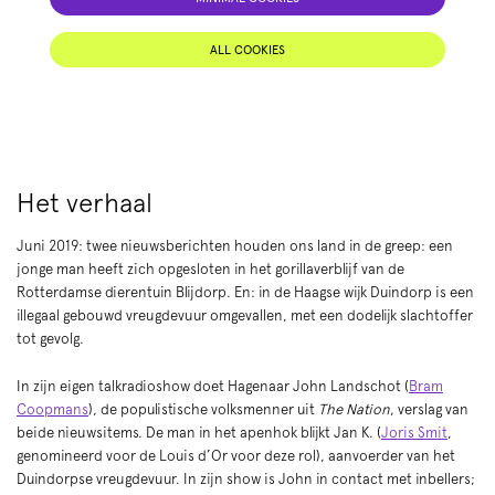
ALL COOKIES
Het verhaal
Juni 2019: twee nieuwsberichten houden ons land in de greep: een
jonge man heeft zich opgesloten in het gorillaverblijf van de
Rotterdamse dierentuin Blijdorp. En: in de Haagse wijk Duindorp is een
illegaal gebouwd vreugdevuur omgevallen, met een dodelijk slachtoffer
tot gevolg.
In zijn eigen talkradioshow doet Hagenaar John Landschot (
Bram
Coopmans
), de populistische volksmenner uit
The Nation
, verslag van
beide nieuwsitems. De man in het apenhok blijkt Jan K. (
Joris Smit
,
genomineerd voor de Louis d’Or voor deze rol), aanvoerder van het
Duindorpse vreugdevuur. In zijn show is John in contact met inbellers;