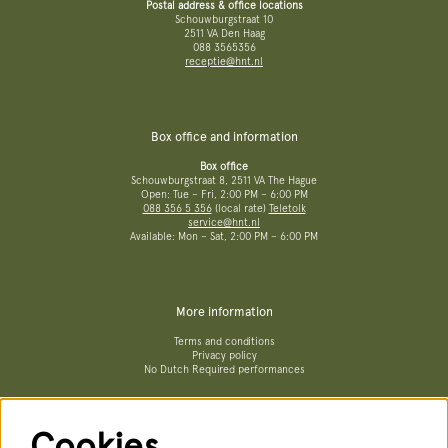
Postal address & office locations
Schouwburgstraat 10
2511 VA Den Haag
088 3565356
receptie@hnt.nl
Box office and information
Box office
Schouwburgstraat 8, 2511 VA The Hague
Open: Tue – Fri, 2:00 PM – 6:00 PM
088 356 5 356
(local rate)
Teletolk
service@hnt.nl
Available: Mon – Sat, 2:00 PM – 6:00 PM
More information
Terms and conditions
Privacy policy
No Dutch Required performances
Cookies
Follow us