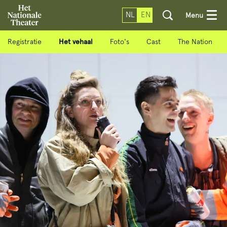
NL
EN
Menu
Registratie
Het vehaal
Foto's
Cast
The Nation