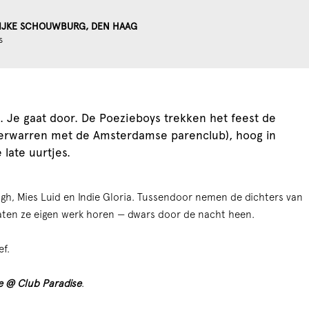
IJKE SCHOUWBURG, DEN HAAG
s
Zoom
in
s. Je gaat door. De Poezieboys trekken het feest de
 verwarren met de Amsterdamse parenclub), hoog in
 late uurtjes.
ugh, Mies Luid en Indie Gloria. Tussendoor nemen de dichters van
 laten ze eigen werk horen — dwars door de nacht heen.
ef.
e @ Club Paradise
.