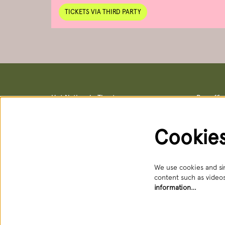
TICKETS VIA THIRD PARTY
Het Nationale Theater
Box offi
Postal address & office locations
Box office
Schouwburgstraat 10
Schouwburg
2511 VA Den Haag
Open: Tue 
Cookie
088 3565356
088 356 5
receptie@hnt.nl
service@hn
Available:
We use cookies and sim
content such as videos
information…