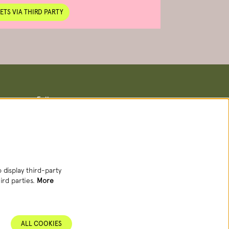
ETS VIA THIRD PARTY
Follow us
Newsletter
 display third-party
ird parties.
More
SIGN UP NEWSLETTER
ALL COOKIES
This site is protected by reCAPTCHA, data processing occurs in accordance with