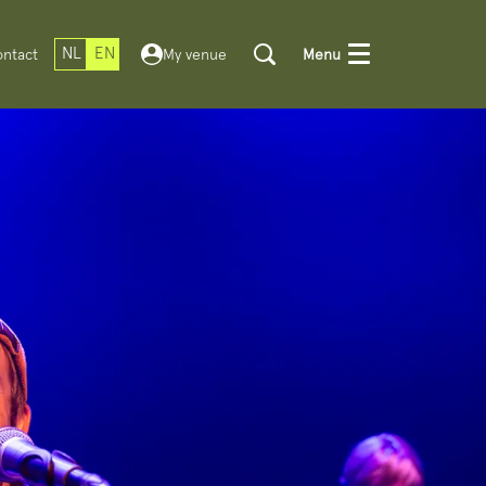
NL
EN
ntact
My venue
Menu