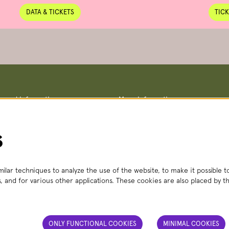
DATA & TICKETS
TICK
ce and information
More information
Terms and conditions
straat 8, 2511 VA The Hague
Privacy policy
– Fri, 2:00 PM – 6:00 PM
No Dutch Required performances
s
 356
(local rate)
Teletolk
t.nl
 Mon – Sat, 2:00 PM – 6:00 PM
ilar techniques to analyze the use of the website, to make it possible to
, and for various other applications. These cookies are also placed by th
ONLY FUNCTIONAL COOKIES
MINIMAL COOKIES