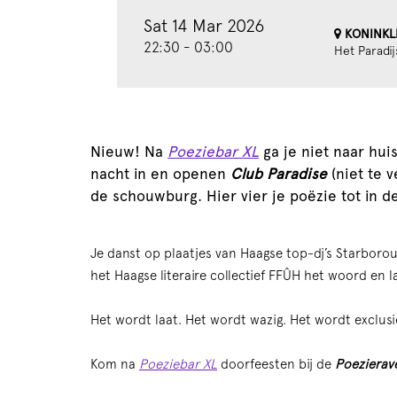
Sat 14 Mar 2026
KONINKL
22:30
-
03:00
Het Paradij
Nieuw! Na
Poeziebar XL
ga je niet naar hui
nacht in en openen
Club Paradise
(niet te
de schouwburg. Hier vier je poëzie tot in de
Je danst op plaatjes van Haagse top-dj’s Starboro
het Haagse literaire collectief FFÛH het woord en
Het wordt laat. Het wordt wazig. Het wordt exclusi
Kom na
Poeziebar XL
doorfeesten bij de
Poezierav