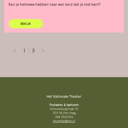
Kan je heimwee hebben naar een land dat je niet kent?
BEKIJK
1
3
Het Nationale Theater
Postadres & kantoren
Schouwburgstraat 10
2511 VA Den Haag
088 3565356
receptie@hnt.nl