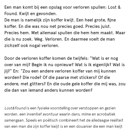
Een man komt bij een opslag voor verloren spullen: Lost &
Found. Kwijt en gevonden.
De man is namelijk zijn koffer kwijt. Een heel grote, fijne
koffer. En die was nou net precies goed. Precies juist.
Precies hem. Met allemaal spullen die hem hem maakt. Maar
die is nu zoek. Weg. Verloren. En daarmee voelt de man
zichzelf ook nogal verloren.
Door de verloren koffer komen de twijfels: "Wat is er nog
over van mij? Begin ik nu opnieuw? Wat is ik eigenlijk? Wat is
jij?” En: “Zou een andere verloren koffer van mij kunnen
worden? Die rode? Of die paarse met stickers? Of die
andere, met glitters? En die oude gele koffer die mij was, zou
die dan van iemand anders kunnen worden?
Lost&Found
is een fysieke voorstelling over verstoppen en gezien
worden, een inventief avontuur waarin dans, mime en acrobatiek
samengaan. Speels en poëtisch combineert het de alledaagse realiteit
van een man die zijn koffer kwijt is en een douanier die een man kwijt