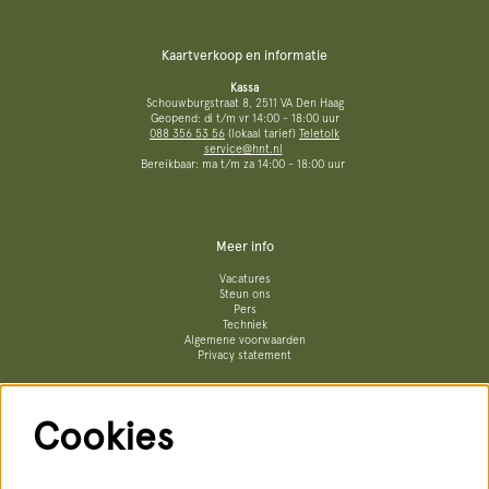
Kaartverkoop en informatie
Kassa
Schouwburgstraat 8, 2511 VA Den Haag
Geopend: di t/m vr 14:00 - 18:00 uur
088 356 53 56
(lokaal tarief)
Teletolk
service@hnt.nl
Bereikbaar: ma t/m za 14:00 - 18:00 uur
Meer info
Vacatures
Steun ons
Pers
Techniek
Algemene voorwaarden
Privacy statement
Cookies
Volg ons