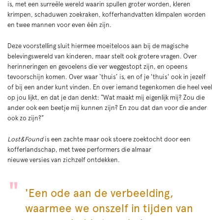
is, met een surreële wereld waarin spullen groter worden, kleren
krimpen, schaduwen zoekraken, kofferhandvatten klimpalen worden
en twee mannen voor even één zijn.
Deze voorstelling sluit hiermee moeiteloos aan bij de magische
belevingswereld van kinderen, maar stelt ook grotere vragen. Over
herinneringen en gevoelens die ver weggestopt zijn, en opeens
tevoorschijn komen. Over waar ‘thuis’ is, en of je 'thuis' ook in jezelf
of bij een ander kunt vinden. En over iemand tegenkomen die heel veel
op jou lijkt, en dat je dan denkt: “Wat maakt mij eigenlijk mij? Zou die
ander ook een beetje mij kunnen zijn? En zou dat dan voor die ander
ook zo zijn?”
Lost&Found
is een zachte maar ook stoere zoektocht door een
kofferlandschap, met twee performers die almaar
nieuwe versies van zichzelf ontdekken.
'Een ode aan de verbeelding,
waarmee we onszelf in tijden van