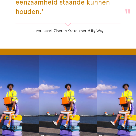
eenzaamheid staande kunnen
houden.'
Juryrapport Zilveren Krekel over Milky Way
Overslaan