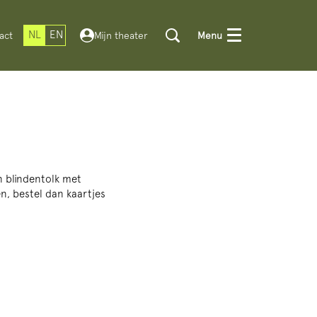
NL
EN
act
Mijn theater
Menu
n blindentolk met
n, bestel dan kaartjes