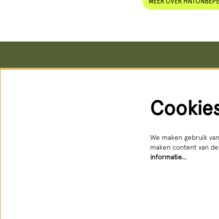
MEER OVER HNTONBEP
Het Nationale Theater
Kaartver
Postadres & kantoren
Kassa
Schouwburgstraat 10
Schouwburg
Cookie
2511 VA Den Haag
Geopend: d
088 3565356
088 356 5
receptie@hnt.nl
service@hn
Bereikbaar
We maken gebruik van 
maken content van der
informatie…