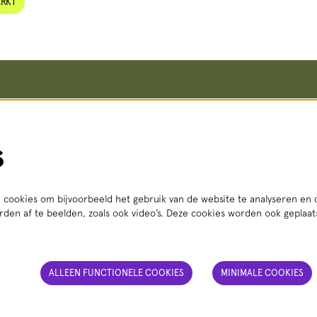
ERKT
koop en informatie
Meer info
Vacatures
straat 8, 2511 VA Den Haag
Steun ons
s
i t/m vr 14:00 - 18:00 uur
Pers
3 56
(lokaal tarief)
Teletolk
Techniek
t.nl
Algemene voorwaarden
: ma t/m za 14:00 - 18:00 uur
Privacy statement
cookies om bijvoorbeeld het gebruik van de website te analyseren en 
den af te beelden, zoals ook video’s. Deze cookies worden ook geplaa
ALLEEN FUNCTIONELE COOKIES
MINIMALE COOKIES