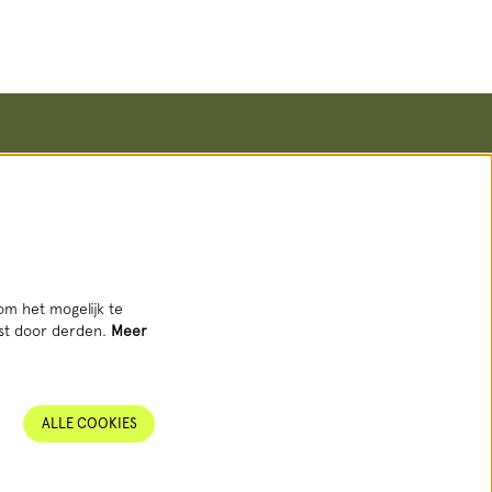
Volg ons
om het mogelijk te
tst door derden.
Meer
AANMELDEN NIEUWSBRIEF
ALLE COOKIES
Deze site wordt beschermd door reCAPTCHA, dataverwerking gebeurt in
overeenstemming met de
Cloud Data Processing Addendum
van Google.