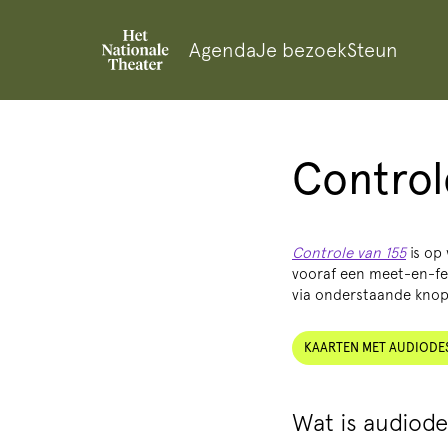
Agenda
Je bezoek
Steun
Control
Controle van 155
is op
vooraf een meet-en-fee
via onderstaande knop.
KAARTEN MET AUDIODES
Wat is audiode