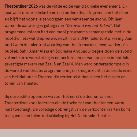
Theaterdiner 2026
was de vijfde editie van dit unieke evenement. Elk
jaar weet ons artistieke team een andere draai te geven aan het diner
en blijft het voor alle genodigden een verrassende avond. Dit jaar
waren de aanwezigen getuige van “
De avond van het Talent
”. Het
programmeursteam had een mooi programma samengesteld met in de
hoofdrol iets wat diep verweven zit in ons DNA: talentontwikkeling. Aan
bod kwam de talentontwikkeling van theatermakers, medewerkers én
publiek. Sahil Amar Aïssa en Soumaya Ahouaoui begeleidden de avond
vol met korte voorstellingen en performances van jonge en inmiddels
gevestigde makers van Zaal 3 en Zaal 4. Men werd ondergedompeld in
de wereld van theaterprogrammering en kreeg inzicht in de brede inzet
van Het Nationale Theater, die verder reikt dan alleen het maken en
tonen van theater.
Bij deze editie openden we voor het eerst de deuren van het
Theaterdiner voor iedereen die de toekomst van theater een warm
hart toedraagt. De volledige opbrengst van de verkochte kaarten komt
ten goede aan talentontwikkeling bij Het Nationale Theater.