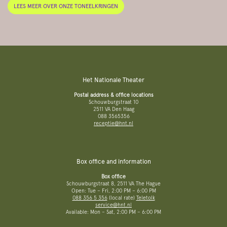
LEES MEER OVER ONZE TONEELKRINGEN
Het Nationale Theater
Postal address & office locations
Schouwburgstraat 10
2511 VA Den Haag
088 3565356
receptie@hnt.nl
Box office and information
Box office
Schouwburgstraat 8, 2511 VA The Hague
Open: Tue – Fri, 2:00 PM – 6:00 PM
088 356 5 356
(local rate)
Teletolk
service@hnt.nl
Available: Mon – Sat, 2:00 PM – 6:00 PM