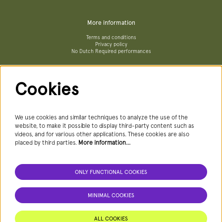
More information
Terms and conditions
Privacy policy
No Dutch Required performances
Cookies
Follow us
We use cookies and similar techniques to analyze the use of the
website, to make it possible to display third-party content such as
videos, and for various other applications. These cookies are also
Newsletter
placed by third parties.
More information…
ONLY FUNCTIONAL COOKIES
SIGN UP NEWSLETTER
MINIMAL COOKIES
This site is protected by reCAPTCHA, data processing occurs in accordance with the
Cloud Data Processing Addendum
of Google.
ALL COOKIES