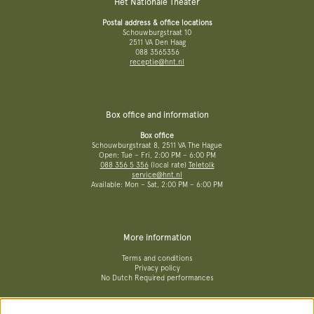
Het Nationale Theater
Postal address & office locations
Schouwburgstraat 10
2511 VA Den Haag
088 3565356
receptie@hnt.nl
Box office and information
Box office
Schouwburgstraat 8, 2511 VA The Hague
Open: Tue – Fri, 2:00 PM – 6:00 PM
088 356 5 356
(local rate)
Teletolk
service@hnt.nl
Available: Mon – Sat, 2:00 PM – 6:00 PM
More information
Terms and conditions
Privacy policy
No Dutch Required performances