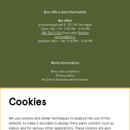
Box office and information
Box office
Schouwburgstraat 8, 2511 VA The Hague
Open: Tue – Fri, 2:00 PM – 6:00 PM
088 356 5 356
(local rate)
Teletolk
service@hnt.nl
Available: Mon – Sat, 2:00 PM – 6:00 PM
More information
Terms and conditions
Privacy policy
No Dutch Required performances
Cookies
Follow us
We use cookies and similar techniques to analyze the use of the
website, to make it possible to display third-party content such as
videos, and for various other applications. These cookies are also
Newsletter