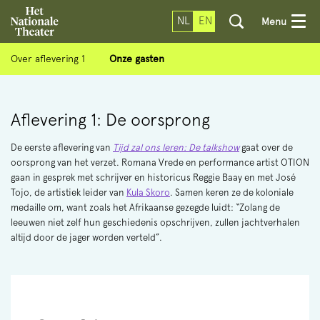
NL
EN
Menu
Over aflevering 1
Onze gasten
Aflevering 1: De oorsprong
De eerste aflevering van
Tijd zal ons leren: De talkshow
gaat over de
oorsprong van het verzet. Romana Vrede en performance artist OTION
gaan in gesprek met schrijver en historicus Reggie Baay en met José
Tojo, de artistiek leider van
Kula Skoro
. Samen keren ze de koloniale
medaille om, want zoals het Afrikaanse gezegde luidt: “Zolang de
leeuwen niet zelf hun geschiedenis opschrijven, zullen jachtverhalen
altijd door de jager worden verteld”.