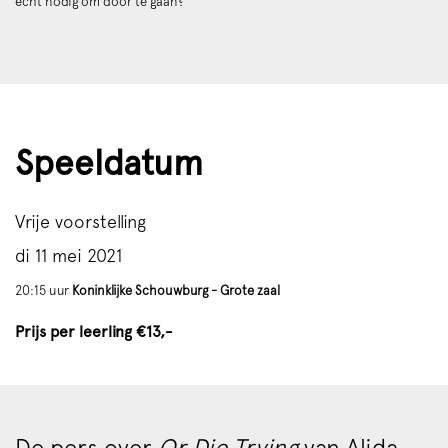
echt nodig om door te gaan?
Speeldatum
Vrije voorstelling
di 11 mei 2021
20:15 uur
Koninklijke Schouwburg - Grote zaal
Prijs per leerling €13,-
De pers over
Or Die Trying
van Alida