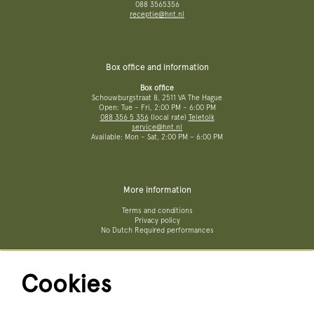
088 3565356
receptie@hnt.nl
Box office and information
Box office
Schouwburgstraat 8, 2511 VA The Hague
Open: Tue – Fri, 2:00 PM – 6:00 PM
088 356 5 356
(local rate)
Teletolk
service@hnt.nl
Available: Mon – Sat, 2:00 PM – 6:00 PM
More information
Terms and conditions
Privacy policy
No Dutch Required performances
Cookies
Follow us