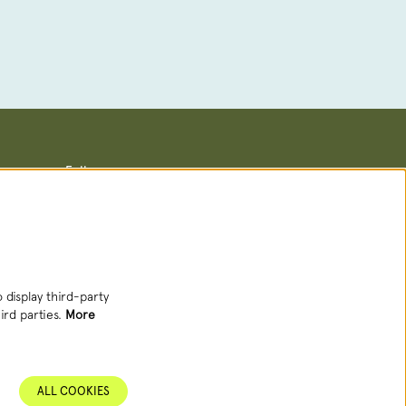
Follow us
Newsletter
 display third-party
ird parties.
More
SIGN UP NEWSLETTER
ALL COOKIES
This site is protected by reCAPTCHA, data processing occurs in accordance with
the
Cloud Data Processing Addendum
of Google.