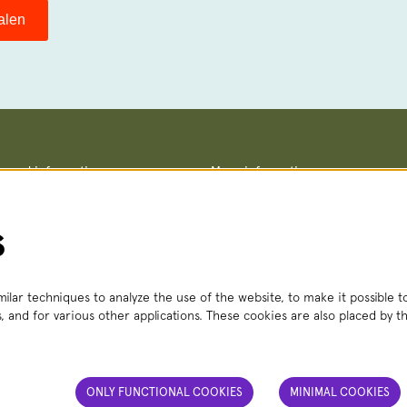
halen
ce and information
More information
Terms and conditions
straat 8, 2511 VA The Hague
Privacy policy
– Fri, 2:00 PM – 6:00 PM
No Dutch Required performances
s
 356
(local rate)
Teletolk
t.nl
 Mon – Sat, 2:00 PM – 6:00 PM
ilar techniques to analyze the use of the website, to make it possible to
, and for various other applications. These cookies are also placed by th
ONLY FUNCTIONAL COOKIES
MINIMAL COOKIES