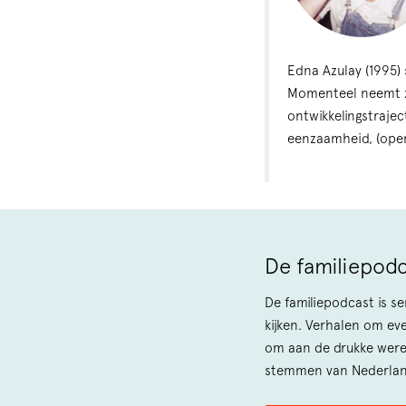
Edna Azulay (1995) 
Momenteel neemt ze
ontwikkelingstrajec
eenzaamheid, (open
De familiepod
De familiepodcast is se
kijken. Verhalen om ev
om aan de drukke were
stemmen van Nederla