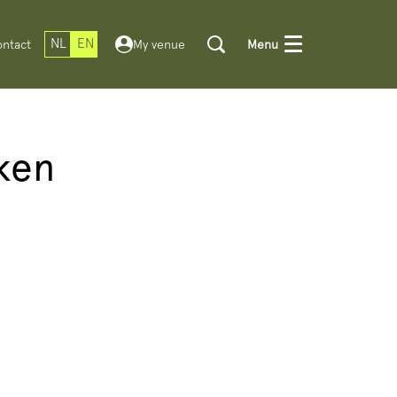
NL
EN
ntact
My venue
Menu
jken