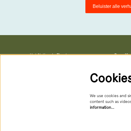
Beluister alle ver
Het Nationale Theater
Box offi
Postal address & office locations
Box office
Schouwburgstraat 10
Schouwburg
2511 VA Den Haag
Open: Tue 
Cookie
088 3565356
088 356 5
receptie@hnt.nl
service@hn
Available:
We use cookies and sim
content such as videos
information…