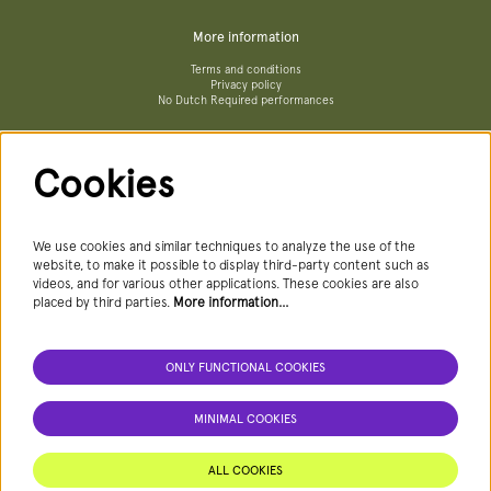
More information
Terms and conditions
Privacy policy
No Dutch Required performances
Cookies
Follow us
We use cookies and similar techniques to analyze the use of the
website, to make it possible to display third-party content such as
videos, and for various other applications. These cookies are also
Newsletter
placed by third parties.
More information…
ONLY FUNCTIONAL COOKIES
SIGN UP NEWSLETTER
MINIMAL COOKIES
This site is protected by reCAPTCHA, data processing occurs in accordance with the
Cloud Data Processing Addendum
of Google.
ALL COOKIES