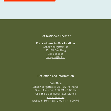
Het Nationale Theater
Postal address & office locations
Schouwburgstraat 10
2511 VA Den Haag
088 3565356
receptie@hnt.nl
Box office and information
Box office
Schouwburgstraat 8, 2511 VA The Hague
Open: Tue – Fri, 2:00 PM – 6:00 PM
088 356 5 356
(local rate)
Teletolk
service@hnt.nl
Available: Mon – Sat, 2:00 PM – 6:00 PM