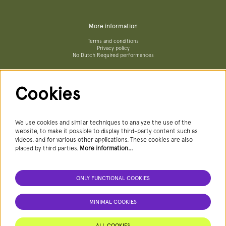
More information
Terms and conditions
Privacy policy
No Dutch Required performances
Cookies
Follow us
We use cookies and similar techniques to analyze the use of the
website, to make it possible to display third-party content such as
videos, and for various other applications. These cookies are also
Newsletter
placed by third parties.
More information…
ONLY FUNCTIONAL COOKIES
SIGN UP NEWSLETTER
MINIMAL COOKIES
This site is protected by reCAPTCHA, data processing occurs in accordance with the
Cloud Data Processing Addendum
of Google.
ALL COOKIES