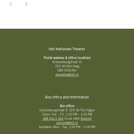
Het Nationale Theater
Postal address & office locations
Schouwburgstraat 10
2511 VA Den Haag
088 3565356
receptie@hnt.nl
Box office and information
Box office
Schouwburgstraat 8, 2511 VA The Hague
Open: Tue – Fri, 2:00 PM – 6:00 PM
088 356 5 356
(local rate)
Teletolk
service@hnt.nl
Available: Mon – Sat, 2:00 PM – 6:00 PM