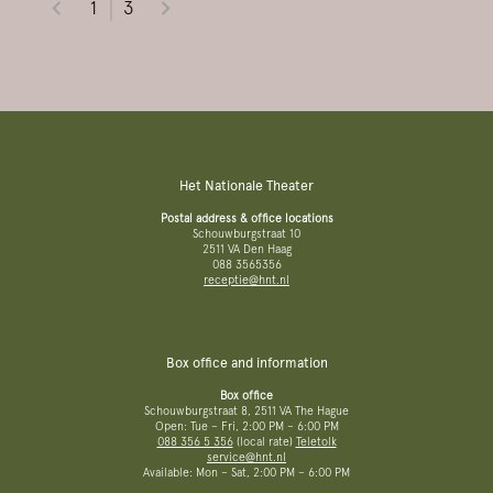
1
3
Het Nationale Theater
Postal address & office locations
Schouwburgstraat 10
2511 VA Den Haag
088 3565356
receptie@hnt.nl
Box office and information
Box office
Schouwburgstraat 8, 2511 VA The Hague
Open: Tue – Fri, 2:00 PM – 6:00 PM
088 356 5 356
(local rate)
Teletolk
service@hnt.nl
Available: Mon – Sat, 2:00 PM – 6:00 PM