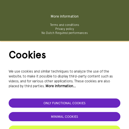
More information
Terms and conditions
Privacy policy
No Dutch Required performances
Cookies
Follow us
We use cookies and similar techniques to analyze the use of the
website, to make it possible to display third-party content such as
videos, and for various other applications. These cookies are also
Newsletter
placed by third parties.
More information…
ONLY FUNCTIONAL COOKIES
SIGN UP NEWSLETTER
MINIMAL COOKIES
This site is protected by reCAPTCHA, data processing occurs in accordance with the
Cloud Data Processing Addendum
of Google.