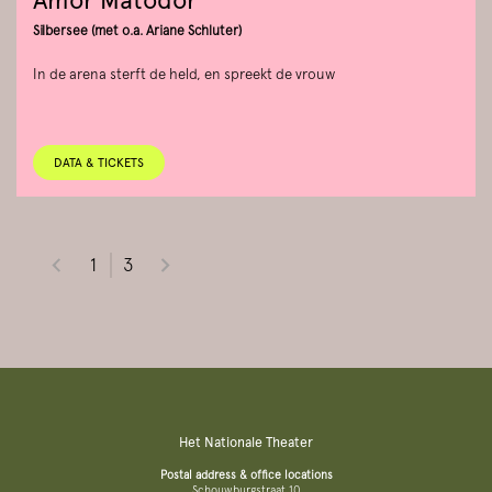
Amor Matodor
Silbersee (met o.a. Ariane Schluter)
In de arena sterft de held, en spreekt de vrouw
DATA & TICKETS
1
3
Het Nationale Theater
Postal address & office locations
Schouwburgstraat 10