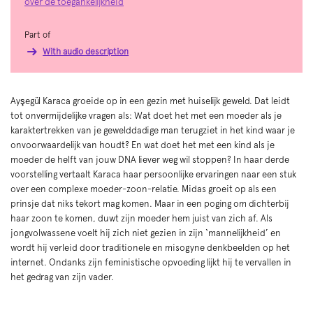
over de toegankelijkheid
Part of
With audio description
Ayşegül Karaca groeide op in een gezin met huiselijk geweld. Dat leidt
tot onvermijdelijke vragen als: Wat doet het met een moeder als je
karaktertrekken van je gewelddadige man terugziet in het kind waar je
onvoorwaardelijk van houdt? En wat doet het met een kind als je
moeder de helft van jouw DNA liever weg wil stoppen? In haar derde
voorstelling vertaalt Karaca haar persoonlijke ervaringen naar een stuk
over een complexe moeder-zoon-relatie. Midas groeit op als een
prinsje dat niks tekort mag komen. Maar in een poging om dichterbij
haar zoon te komen, duwt zijn moeder hem juist van zich af. Als
jongvolwassene voelt hij zich niet gezien in zijn ‘mannelijkheid’ en
wordt hij verleid door traditionele en misogyne denkbeelden op het
internet. Ondanks zijn feministische opvoeding lijkt hij te vervallen in
het gedrag van zijn vader.