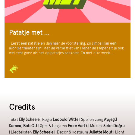
Patatje met ...
Eerst een patatje en dan naar de voorstelling. Zo simpel kan een
avondje theater zijn! Met de verse friet van Hieper de Pieper zit je ook
wel echt goed als het op patatjes aankomt. En met elke week …
Credits
Tekst
Elly Scheele
| Regie
Leopold Witte
| Spel en zang
Ayşegül
Karaca
,
Bob Ott
| Spel & baglama
Emre Varlik
| Muziek
Selim Doğru
| Liedteksten
Elly Scheele
| Decor & kostuum
Juliette Mout
| Licht