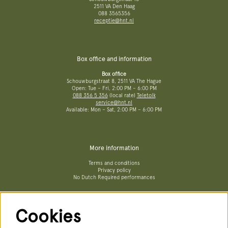
2511 VA Den Haag
088 3565356
receptie@hnt.nl
Box office and information
Box office
Schouwburgstraat 8, 2511 VA The Hague
Open: Tue – Fri, 2:00 PM – 6:00 PM
088 356 5 356
(local rate)
Teletolk
service@hnt.nl
Available: Mon – Sat, 2:00 PM – 6:00 PM
More information
Terms and conditions
Privacy policy
No Dutch Required performances
Cookies
Follow us