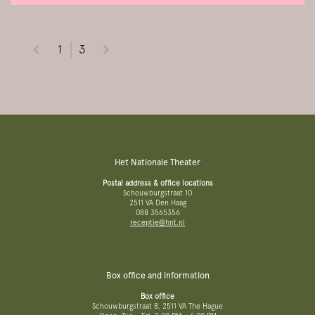
1
3
Het Nationale Theater
Postal address & office locations
Schouwburgstraat 10
2511 VA Den Haag
088 3565356
receptie@hnt.nl
Box office and information
Box office
Schouwburgstraat 8, 2511 VA The Hague