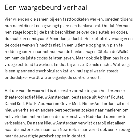
Een waargebeurd verhaal
Vier vrienden die samen bij een fastfoodketen werken, smeden tijdens
hun nachtdienst een gewaagd plan: een bankoverval. Omdat één van
hen stage loopt bij de bank beschikken ze over de sleutels en codes,
dus wat kan er misgaan? Meer dan gedacht. Het slot blijkt vervangen en
de codes werken ’s nachts niet. In een ultieme poging hun plan te
redden gaan ze naar het huis van de bankmanager (Stefan de Walle)
om hem de juiste codes te laten geven. Maar ook die blijken pas in de
vroege ochtend te werken. En dus blijven ze. De hele nacht. Wat volgt
is een spannend psychologisch kat-en-muisspel waarin steeds
onduidelijker wordt wie er eigenlijk de controle heeft.
Het uur van de waarheid is de eerste voorstelling van het kersverse
theatercollectief Nieuw Amsterdam, bestaande uit Achraf Koutet,
Daniël Kolf, Bilal El Aoumari en Gover Meit. Nieuw Amsterdam wil met
nieuwe verhalen en andere perspectieven zoeken naar manieren om
het verleden, het heden en de toekomst van Nederland opnieuw te
verbeelden. De naam Nieuw Amsterdam verwijst daarbij niet alleen
naar de historische naam van New York, maar vormt ook een knipoog
naar de gevestigde gezelschappen in de stad.