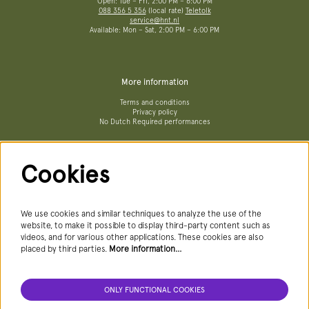
Open: Tue – Fri, 2:00 PM – 6:00 PM
088 356 5 356
(local rate)
Teletolk
service@hnt.nl
Available: Mon – Sat, 2:00 PM – 6:00 PM
More information
Terms and conditions
Privacy policy
No Dutch Required performances
Cookies
Follow us
We use cookies and similar techniques to analyze the use of the
website, to make it possible to display third-party content such as
videos, and for various other applications. These cookies are also
Newsletter
placed by third parties.
More information…
ONLY FUNCTIONAL COOKIES
SIGN UP NEWSLETTER