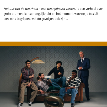
Het uur van de waarheid - een waargebeurd verhaal
is een verhaal over
grote dromen, kansenongelijkheid en het moment waarop je besluit
een kans te grijpen, wat de gevolgen ook zijn…
Skip