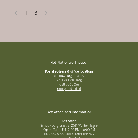
1
3
Het Nationale Theater
Postal address & office locations
Schouwburgstraat 10
2511 VA Den Haag
088 3565356
receptie@hnt.nl
Box office and information
Box office
Schouwburgstraat 8, 2511 VA The Hague
Open: Tue – Fri, 2:00 PM – 6:00 PM
088 356 5 356
(local rate)
Teletolk