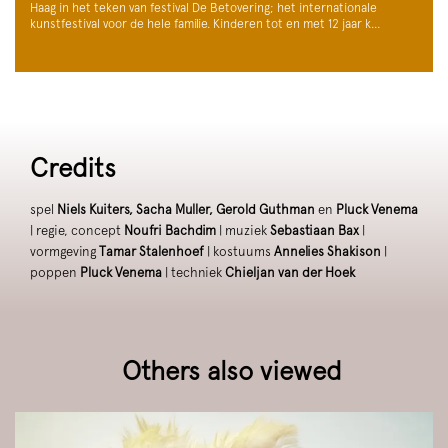
Haag in het teken van festival De Betovering; het internationale
kunstfestival voor de hele familie. Kinderen tot en met 12 jaar k…
Credits
spel
Niels Kuiters, Sacha Muller, Gerold Guthman
en
Pluck Venema
| regie, concept
Noufri Bachdim
| muziek
Sebastiaan Bax
|
vormgeving
Tamar Stalenhoef
| kostuums
Annelies Shakison
|
poppen
Pluck Venema
| techniek
Chieljan van der Hoek
Others also viewed
Skip