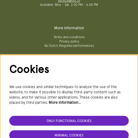
service@hnt.nl
Available: Mon – Sat, 2:00 PM – 6:00 PM
More information
Terms and conditions
Privacy policy
No Dutch Required performances
Cookies
Follow us
We use cookies and similar techniques to analyze the use of the
website, to make it possible to display third-party content such as
videos, and for various other applications. These cookies are also
Newsletter
placed by third parties.
More information…
ONLY FUNCTIONAL COOKIES
SIGN UP NEWSLETTER
MINIMAL COOKIES