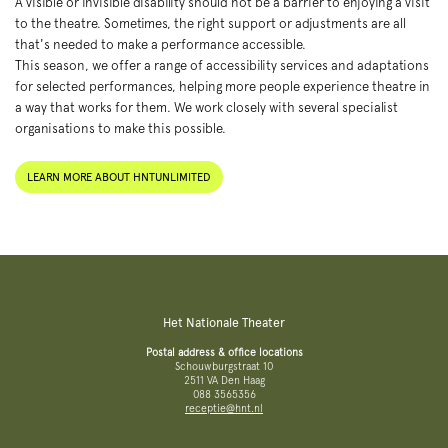
A visible or invisible disability should not be a barrier to enjoying a visit
to the theatre. Sometimes, the right support or adjustments are all
that's needed to make a performance accessible.
This season, we offer a range of accessibility services and adaptations
for selected performances, helping more people experience theatre in
a way that works for them. We work closely with several specialist
organisations to make this possible.
LEARN MORE ABOUT HNTUNLIMITED
Het Nationale Theater
Postal address & office locations
Schouwburgstraat 10
2511 VA Den Haag
088 3565356
receptie@hnt.nl