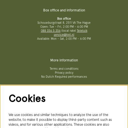
Box office and information
Box office
Schouwburgstraat 8, 2511 VA The Hague
Open: Tue – Fri, 2:00 PM – 6:00 PM
088 356 5 356
(local rate)
Teletolk
service@hnt.nl
Available: Mon – Sat, 2:00 PM – 6:00 PM
More information
Terms and conditions
Privacy policy
No Dutch Required performances
Cookies
Follow us
We use cookies and similar techniques to analyze the use of the
website, to make it possible to display third-party content such as
videos, and for various other applications. These cookies are also
Newsletter