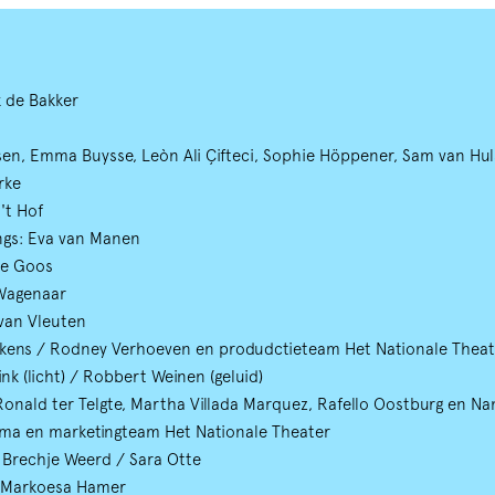
k de Bakker
en, Emma Buysse, Leòn Ali Çifteci, Sophie Höppener, Sam van Hul
erke
 't Hof
ngs: Eva van Manen
te Goos
 Wagenaar
 van Vleuten
lekens / Rodney Verhoeven en produdctieteam Het Nationale Thea
nk (licht) / Robbert Weinen (geluid)
 Ronald ter Telgte, Martha Villada Marquez, Rafello Oostburg en N
kma en marketingteam Het Nationale Theater
Brechje Weerd / Sara Otte
r: Markoesa Hamer