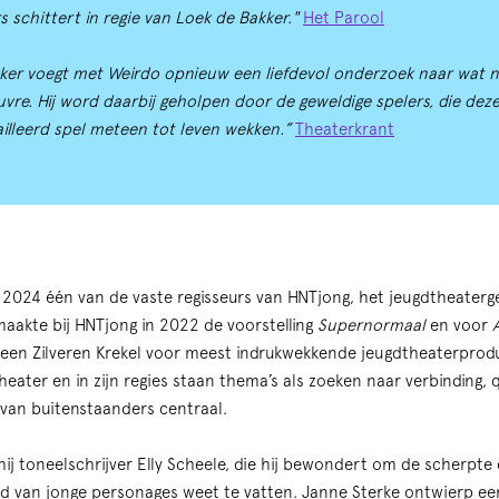
s schittert in regie van Loek de Bakker."
Het Parool
ker voegt met Weirdo opnieuw een liefdevol onderzoek naar wat nor
oeuvre. Hij word daarbij geholpen door de geweldige spelers, die deze
illeerd spel meteen tot leven wekken.”
Theaterkrant
s 2024 één van de vaste regisseurs van HNTjong, het jeugdtheater
 maakte bij HNTjong in 2022 de voorstelling
Supernormaal
en voor
 een Zilveren Krekel voor meest indrukwekkende jeugdtheaterprodu
heater en in zijn regies staan thema’s als zoeken naar verbinding,
 van buitenstaanders centraal.
hij toneelschrijver Elly Scheele, die hij bewondert om de scherpt
d van jonge personages weet te vatten. Janne Sterke ontwierp een