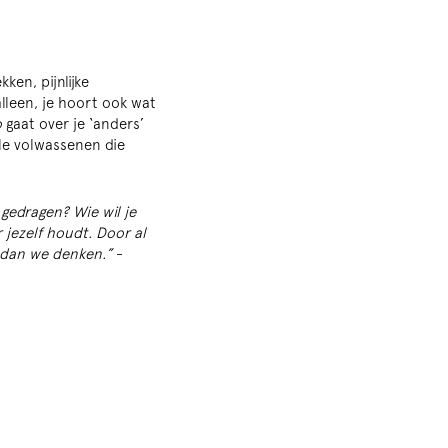
ken, pijnlijke
lleen, je hoort ook wat
o
gaat over je ‘anders’
lle volwassenen die
gedragen? Wie wil je
 jezelf houdt. Door al
n dan we denken.”
-