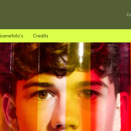
Co
Scenefoto's
Credits