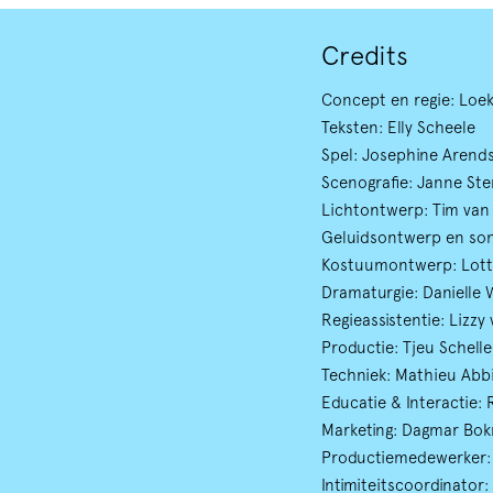
Credits
Concept en regie: Loe
Teksten: Elly Scheele
Spel: Josephine Arends
Scenografie: Janne St
Lichtontwerp: Tim van
Geluidsontwerp en so
Kostuumontwerp: Lot
Dramaturgie: Danielle
Regieassistentie: Lizzy
Productie: Tjeu Schel
Techniek: Mathieu Abbi
Educatie & Interactie:
Marketing: Dagmar Bo
Productiemedewerker: 
Intimiteitscoordinato