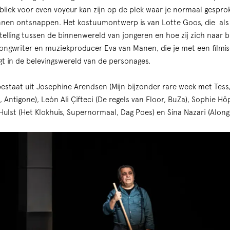
ubliek voor even voyeur kan zijn op de plek waar je normaal gespro
kunnen ontsnappen. Het kostuumontwerp is van Lotte Goos, die al
telling tussen de binnenwereld van jongeren en hoe zij zich naar 
 songwriter en muziekproducer Eva van Manen, die je met een film
igt in de belevingswereld van de personages.
estaat uit Josephine Arendsen (Mijn bijzonder rare week met Tess,
Antigone), Leòn Ali Çifteci (De regels van Floor, BuZa), Sophie Hö
 Hulst (Het Klokhuis, Supernormaal, Dag Poes) en Sina Nazari (Along