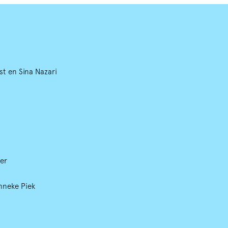
st en Sina Nazari
ter
anneke Piek