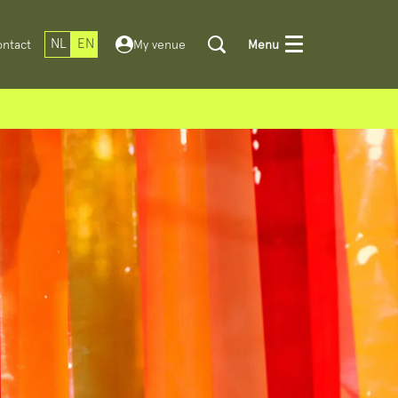
NL
EN
ntact
My venue
Menu