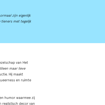
maal zijn eigenlijk
 tieners met tegelijk
Zoom
in
gezelschap van Het
Alleen maar lieve
ctie. Hij maakt
 queerness en ruimte
e en humor waarmee zij
 realistisch decor van