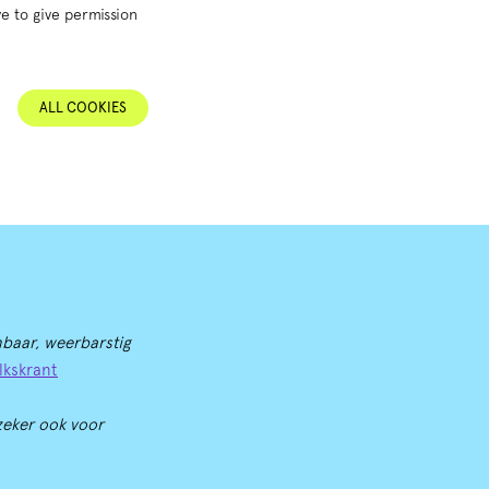
e to give permission
ALL COOKIES
nbaar, weerbarstig
lkskrant
zeker ook voor