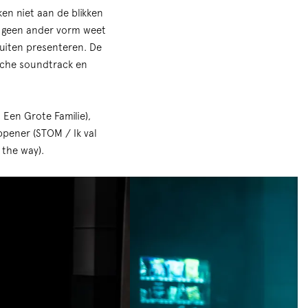
ken niet aan de blikken
s geen ander vorm weet
buiten presenteren. De
ische soundtrack en
 Een Grote Familie),
ppener (STOM / Ik val
 the way).