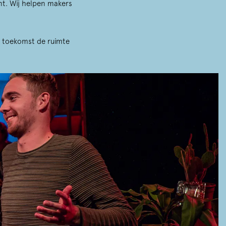
nt. Wij helpen makers
.
e toekomst de ruimte