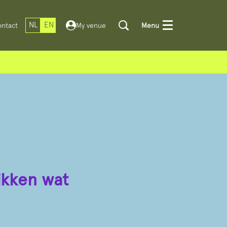
NL
EN
ntact
My venue
Menu
ikken wat