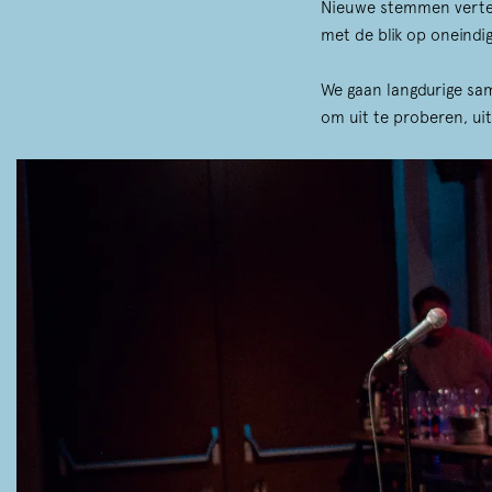
Nieuwe stemmen vertell
met de blik op oneindig
We gaan langdurige sam
om uit te proberen, ui