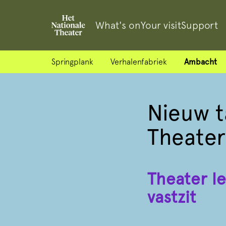
What's on
Your visit
Support
Springplank
Verhalenfabriek
Ambacht
Nieuw t
Theater
Theater l
vastzit