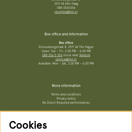
2511 VA Den Haag
088 3565356
receptie@hnt.nl
Box office and information
Box office
Schouwburgstraat 8, 2511 VA The Hague
Open: Tue – Fri, 2:00 PM – 6:00 PM
088 356 5 356
(local rate)
Teletolk
service@hnt.nl
Available: Mon – Sat, 2:00 PM – 6:00 PM
More information
Terms and conditions
Privacy policy
No Dutch Required performances
Cookies
Follow us