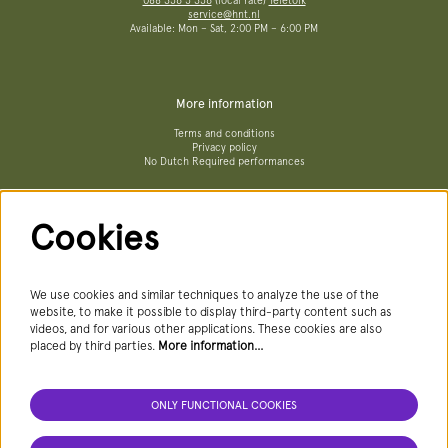
088 356 5 356
(local rate)
Teletolk
service@hnt.nl
Available: Mon – Sat, 2:00 PM – 6:00 PM
More information
Terms and conditions
Privacy policy
No Dutch Required performances
Cookies
Follow us
We use cookies and similar techniques to analyze the use of the
website, to make it possible to display third-party content such as
videos, and for various other applications. These cookies are also
Newsletter
placed by third parties.
More information…
ONLY FUNCTIONAL COOKIES
SIGN UP NEWSLETTER