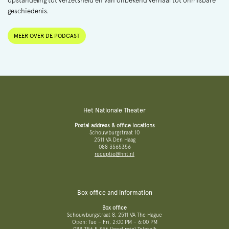
opstandeling tot verzetsheld en van onbekend verhaal tot onmisbare
geschiedenis.
MEER OVER DE PODCAST
Het Nationale Theater
Postal address & office locations
Schouwburgstraat 10
2511 VA Den Haag
088 3565356
receptie@hnt.nl
Box office and information
Box office
Schouwburgstraat 8, 2511 VA The Hague
Open: Tue – Fri, 2:00 PM – 6:00 PM