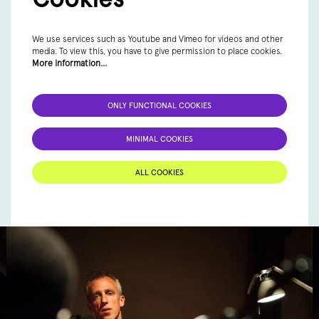
We use services such as Youtube and Vimeo for videos and other
media. To view this, you have to give permission to place cookies.
More information…
ONLY FUNCTIONAL COOKIES
MINIMAL COOKIES
ALL COOKIES
Skip