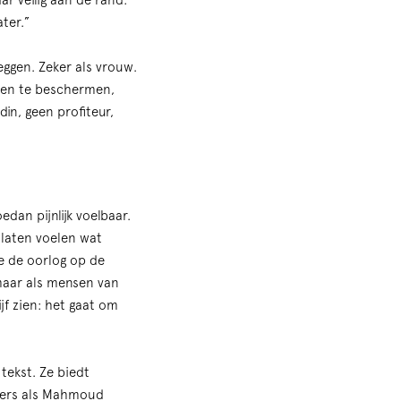
ar veilig aan de rand:
ater.”
zeggen. Zeker als vrouw.
Zoom
eren te beschermen,
in
in, geen profiteur,
dan pijnlijk voelbaar.
 laten voelen wat
e de oorlog op de
maar als mensen van
jf zien: het gaat om
tekst. Ze biedt
hters als Mahmoud