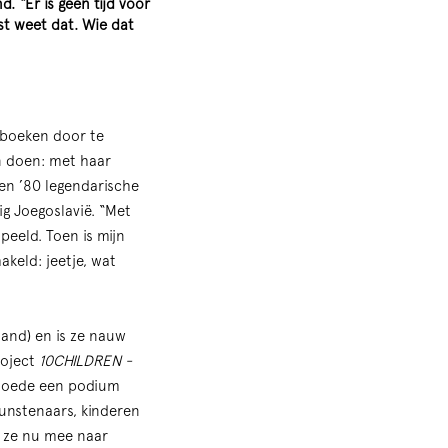
. “Er is geen tijd voor
est weet dat. Wie dat
Zoom
in
akboeken door te
n doen: met haar
en ’80 legendarische
ig Joegoslavië. “Met
peeld. Toen is mijn
akeld: jeetje, wat
land) en is ze nauw
roject
10CHILDREN -
armoede een podium
kunstenaars, kinderen
mt ze nu mee naar