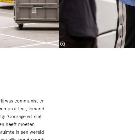
 Hij was communist en
een profiteur, iemand
g: “Courage wil niet
even heeft moeten
gsruimte in een wereld