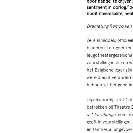
door handel te drijven:
sentiment in oorlog,” z
Zoom
nooit meemaakte, heeft
in
Dramaturg Remco van Ri
Ze is inmiddels officie
bladeren, terugdenkend
jeugdtheatergezelschap
voorstellingen die de 
het Belgische leger zi
wereld echt veranderd. E
hebben wij het goed in 
Tegenwoordig reist Col
betrokken bij Theatre 
art for change
, een in
geeft in voorstellinge
en families al uitgevoe