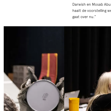
Darwish en Mosab Abu 
haalt de voorstelling we
gaat over nu.”
Skip