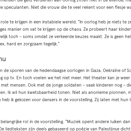
 mensen die geld verdienen aan oorlog zitten niet in de ellende, ma
 speculanten. Niet die vrouw die te veel rekent voor een flesje w
le te krijgen in een instabiele wereld. “In oorlog heb je niets te 
ages manier om vat te krijgen op de chaos. Ze probeert haar kind
delijk toch – soms omdat ze verkeerde keuzes maakt. Ze is geen held
, hard en zorgzaam tegelijk.”
nu
ijn de sporen van de hedendaagse oorlogen in Gaza, Oekraïne of Soe
og op tv. En toch voelen we het niet meer. Het theater kan je weer
t met mensen. Ook met de jonge soldaten – vaak kinderen nog – di
en. Ik wil hun kwetsbaarheid tonen. Niet als anonieme pionnen, 
heb ik gekozen voor dansers in de voorstelling. Zij laten met hun li
elangrijke rol in de voorstelling. “Muziek opent andere luiken dan 
 De liedteksten zijn deels gebaseerd op poëzie van Palestijnse dic