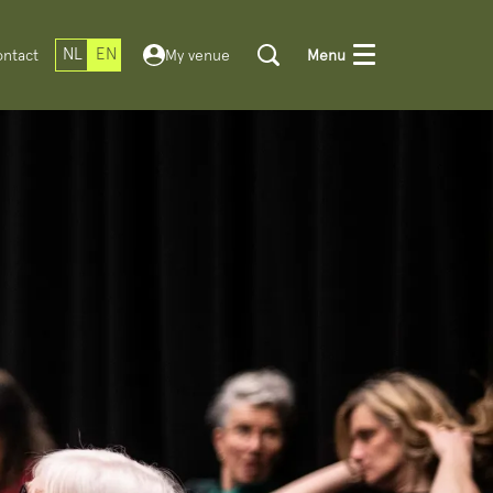
NL
EN
ntact
My venue
Menu