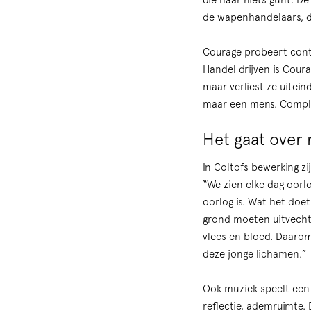
die haar niets gunt. De
de wapenhandelaars, de
Courage probeert contro
Zoom
Handel drijven is Cour
in
maar verliest ze uitein
maar een mens. Complex
Het gaat over 
In Coltofs bewerking z
“We zien elke dag oorl
oorlog is. Wat het doe
grond moeten uitvecht
vlees en bloed. Daarom 
deze jonge lichamen.”
Ook muziek speelt een b
reflectie, ademruimte.