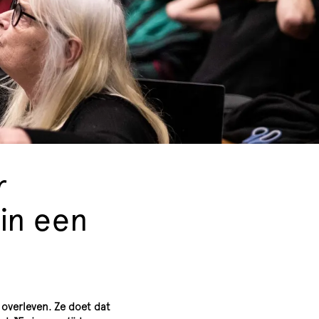
r
in een
 overleven. Ze doet dat