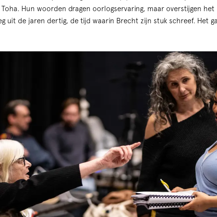
Toha. Hun woorden dragen oorlogservaring, maar overstijgen he
g uit de jaren dertig, de tijd waarin Brecht zijn stuk schreef. Het g