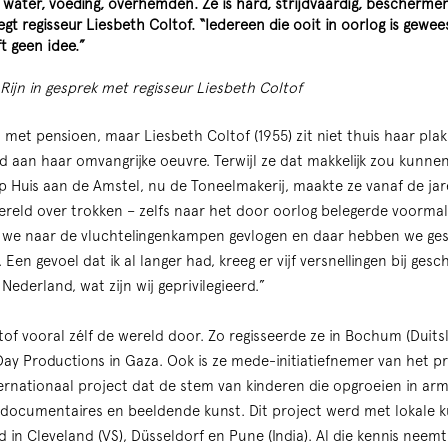
 water, voeding, overhemden. Ze is hard, strijdvaardig, beschermend
egt regisseur Liesbeth Coltof. “Iedereen die ooit in oorlog is gewe
 geen idee.”
jn in gesprek met regisseur Liesbeth Coltof
el met pensioen, maar Liesbeth Coltof (1955) zit niet thuis haar pl
 aan haar omvangrijke oeuvre. Terwijl ze dat makkelijk zou kunne
 Huis aan de Amstel, nu de Toneelmakerij, maakte ze vanaf de jar
wereld over trokken – zelfs naar het door oorlog belegerde voormal
jn we naar de vluchtelingenkampen gevlogen en daar hebben we ges
en gevoel dat ik al langer had, kreeg er vijf versnellingen bij gesch
Nederland, wat zijn wij geprivilegieerd.”
tof vooral zélf de wereld door. Zo regisseerde ze in Bochum (Duits
Day Productions in Gaza. Ook is ze mede-initiatiefnemer van het p
ternationaal project dat de stem van kinderen die opgroeien in 
n, documentaires en beeldende kunst. Dit project werd met lokale 
rd in Cleveland (VS), Düsseldorf en Pune (India). Al die kennis nee