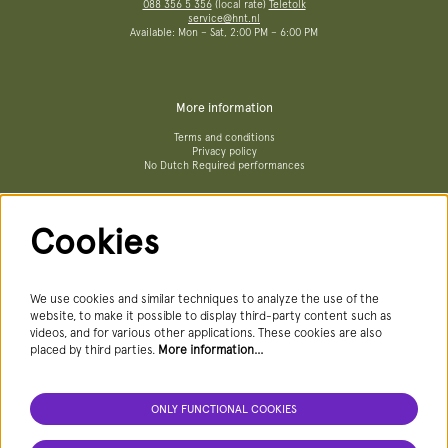
088 356 5 356
(local rate)
Teletolk
service@hnt.nl
Available: Mon – Sat, 2:00 PM – 6:00 PM
More information
Terms and conditions
Privacy policy
No Dutch Required performances
Cookies
Follow us
We use cookies and similar techniques to analyze the use of the
website, to make it possible to display third-party content such as
videos, and for various other applications. These cookies are also
Newsletter
placed by third parties.
More information…
ONLY FUNCTIONAL COOKIES
SIGN UP NEWSLETTER