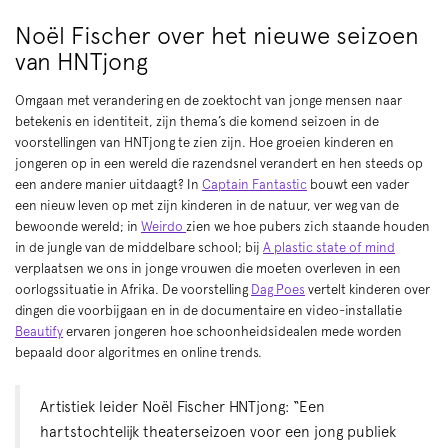
Noël Fischer over het nieuwe seizoen
van HNTjong
Omgaan met verandering en de zoektocht van jonge mensen naar
betekenis en identiteit, zijn thema’s die komend seizoen in de
voorstellingen van HNTjong te zien zijn. Hoe groeien kinderen en
jongeren op in een wereld die razendsnel verandert en hen steeds op
een andere manier uitdaagt? In
Captain Fantastic
bouwt een vader
een nieuw leven op met zijn kinderen in de natuur, ver weg van de
bewoonde wereld; in
Weirdo
zien we hoe pubers zich staande houden
in de jungle van de middelbare school; bij
A plastic state of mind
verplaatsen we ons in jonge vrouwen die moeten overleven in een
oorlogssituatie in Afrika. De voorstelling
Dag Poes
vertelt kinderen over
dingen die voorbijgaan en in de documentaire en video-installatie
Beautify
ervaren jongeren hoe schoonheidsidealen mede worden
bepaald door algoritmes en online trends.
Artistiek leider Noël Fischer HNTjong: “Een
hartstochtelijk theaterseizoen voor een jong publiek