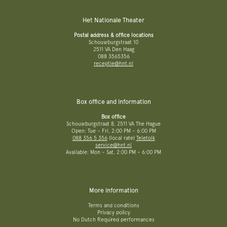
Het Nationale Theater
Postal address & office locations
Schouwburgstraat 10
2511 VA Den Haag
088 3565356
receptie@hnt.nl
Box office and information
Box office
Schouwburgstraat 8, 2511 VA The Hague
Open: Tue – Fri, 2:00 PM – 6:00 PM
088 356 5 356
(local rate)
Teletolk
service@hnt.nl
Available: Mon – Sat, 2:00 PM – 6:00 PM
More information
Terms and conditions
Privacy policy
No Dutch Required performances