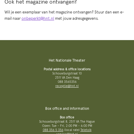
Ook het magazine ontvangen?
Wil je een exemplaar van het magazine ontvangen? Stuur dan een e-
mail naar
onbeperkt@hnt.nl
met jouw adresgegevens.
Het Nationale Theater
Postal address & office locations
Schouwburgstraat 10
2511 VA Den Haag
088 3565356
receptie@hnt.nl
Box office and information
Box office
Schouwburgstraat 8, 2511 VA The Hague
Open: Tue – Fri, 2:00 PM – 6:00 PM
088 356 5 356
(local rate)
Teletolk