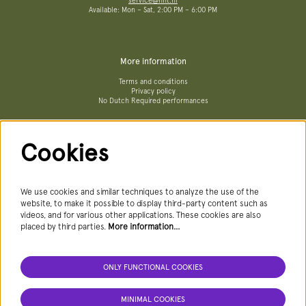
service@hnt.nl
Available: Mon – Sat, 2:00 PM – 6:00 PM
More information
Terms and conditions
Privacy policy
No Dutch Required performances
Cookies
Follow us
We use cookies and similar techniques to analyze the use of the
website, to make it possible to display third-party content such as
videos, and for various other applications. These cookies are also
Newsletter
placed by third parties.
More information…
ONLY FUNCTIONAL COOKIES
SIGN UP NEWSLETTER
MINIMAL COOKIES