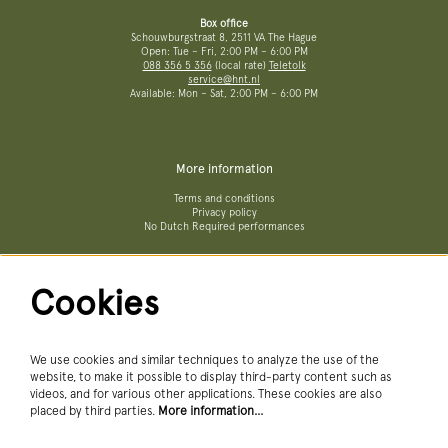
Box office
Schouwburgstraat 8, 2511 VA The Hague
Open: Tue – Fri, 2:00 PM – 6:00 PM
088 356 5 356
(local rate)
Teletolk
service@hnt.nl
Available: Mon – Sat, 2:00 PM – 6:00 PM
More information
Terms and conditions
Privacy policy
No Dutch Required performances
Cookies
Follow us
We use cookies and similar techniques to analyze the use of the
website, to make it possible to display third-party content such as
videos, and for various other applications. These cookies are also
Newsletter
placed by third parties.
More information…