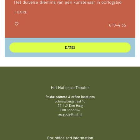
Het duivelse dilemma van een kunstenaar in oorlogstijd
THEATRE
€ 10–€ 36
DATES
Het Nationale Theater
Postal address & office locations
Schouwburgstraat 10
2511 VA Den Haag
088 3565356
receptie@hnt.nl
Box office and information