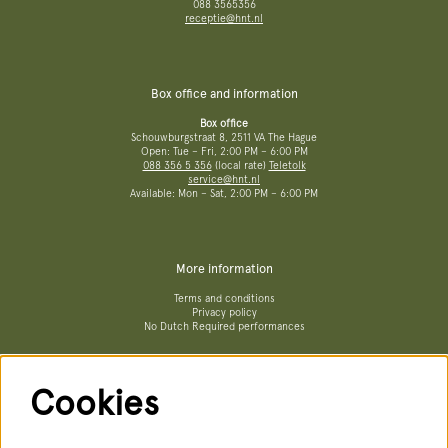
088 3565356
receptie@hnt.nl
Box office and information
Box office
Schouwburgstraat 8, 2511 VA The Hague
Open: Tue – Fri, 2:00 PM – 6:00 PM
088 356 5 356
(local rate)
Teletolk
service@hnt.nl
Available: Mon – Sat, 2:00 PM – 6:00 PM
More information
Terms and conditions
Privacy policy
No Dutch Required performances
Cookies
Follow us