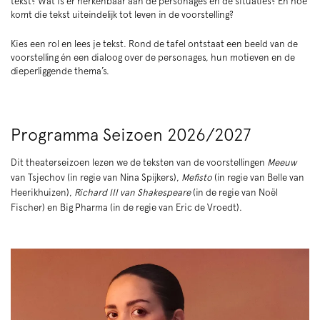
tekst? Wat is er herkenbaar aan de personages en de situaties? En hoe
komt die tekst uiteindelijk tot leven in de voorstelling?
Kies een rol en lees je tekst. Rond de tafel ontstaat een beeld van de
voorstelling én een dialoog over de personages, hun motieven en de
dieperliggende thema’s.
Programma Seizoen 2026/2027
Dit theaterseizoen lezen we de teksten van de voorstellingen
Meeuw
van Tsjechov
(in regie van Nina Spijkers),
Mefisto
(in regie van Belle van
Heerikhuizen),
Richard III van Shakespeare
(in de regie van Noël
Fischer) en Big Pharma (in de regie van Eric de Vroedt).