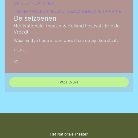
SAT 13 SEP
-
SUN 16 NOV
THEATERMARATHON INCLUSIEF SEIZOENSGERECHTEN ★★★★★
De seizoenen
Het Nationale Theater & Holland Festival | Eric de
Vroedt
Waar vind je hoop in een wereld die op zijn kop staat?
THEATRE
PAST EVENT
Het Nationale Theater