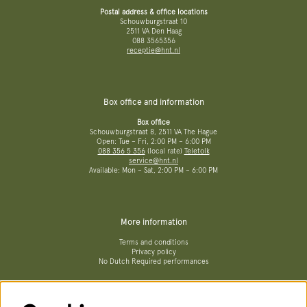
Postal address & office locations
Schouwburgstraat 10
2511 VA Den Haag
088 3565356
receptie@hnt.nl
Box office and information
Box office
Schouwburgstraat 8, 2511 VA The Hague
Open: Tue – Fri, 2:00 PM – 6:00 PM
088 356 5 356
(local rate)
Teletolk
service@hnt.nl
Available: Mon – Sat, 2:00 PM – 6:00 PM
More information
Terms and conditions
Privacy policy
No Dutch Required performances