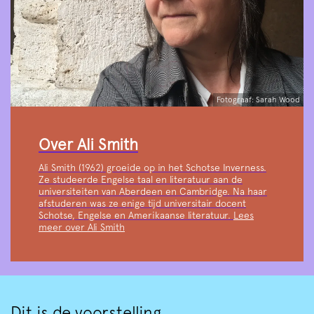
Fotograaf: Sarah Wood
Over Ali Smith
Ali Smith (1962) groeide op in het Schotse Inverness.
Ze studeerde Engelse taal en literatuur aan de
universiteiten van Aberdeen en Cambridge. Na haar
afstuderen was ze enige tijd universitair docent
Schotse, Engelse en Amerikaanse literatuur.
Lees
meer over Ali Smith
Dit is de voorstelling