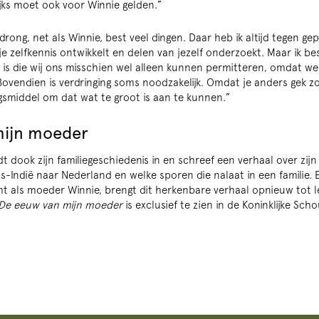
lijks moet ook voor Winnie gelden.”
rong, net als Winnie, best veel dingen. Daar heb ik altijd tegen ge
 je zelfkennis ontwikkelt en delen van jezelf onderzoekt. Maar ik be
 is die wij ons misschien wel alleen kunnen permitteren, omdat we
vendien is verdringing soms noodzakelijk. Omdat je anders gek 
smiddel om dat wat te groot is aan te kunnen.”
mijn moeder
t dook zijn familiegeschiedenis in en schreef een verhaal over zij
s-Indië naar Nederland en welke sporen die nalaat in een familie. 
 als moeder Winnie, brengt dit herkenbare verhaal opnieuw tot l
De eeuw van mijn moeder
is exclusief te zien in de Koninklijke Sc