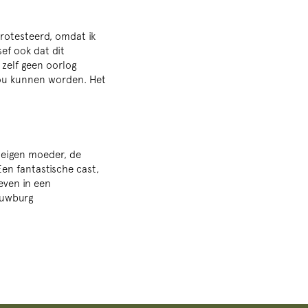
protesteerd, omdat ik
sef ook dat dit
 zelf geen oorlog
zou kunnen worden. Het
n eigen moeder, de
Een fantastische cast,
even in een
houwburg