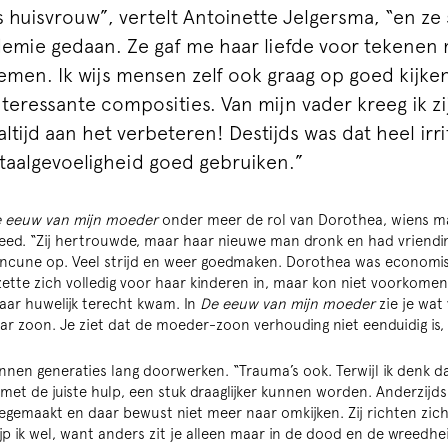
huisvrouw”, vertelt Antoinette Jelgersma, “en ze 
emie gedaan. Ze gaf me haar liefde voor tekenen
men. Ik wijs mensen zelf ook graag op goed kijke
nteressante composities. Van mijn vader kreeg ik zij
ltijd aan het verbeteren! Destijds was dat heel irr
 taalgevoeligheid goed gebruiken.”
 eeuw van mijn moeder
onder meer de rol van Dorothea, wiens man
ed. “Zij hertrouwde, maar haar nieuwe man dronk en had vriendin
rancune op. Veel strijd en weer goedmaken. Dorothea was economis
zette zich volledig voor haar kinderen in, maar kon niet voorkome
baar huwelijk terecht kwam. In
De eeuw van mijn moeder
zie je wat 
ar zoon. Je ziet dat de moeder-zoon verhouding niet eenduidig is
nnen generaties lang doorwerken. “Trauma’s ook. Terwijl ik denk da
met de juiste hulp, een stuk draaglijker kunnen worden. Anderzijds
emaakt en daar bewust niet meer naar omkijken. Zij richten zich
jp ik wel, want anders zit je alleen maar in de dood en de wreedh