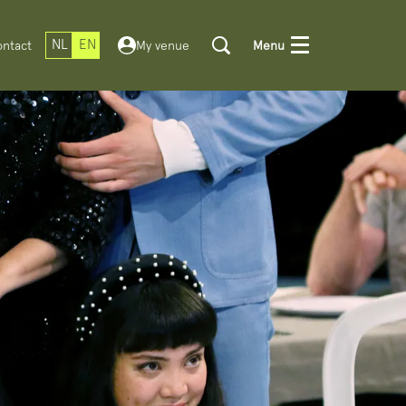
NL
EN
ntact
My venue
Menu