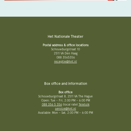
Het Nationale Theater
Postal address & office locations
Schouwburgstraat 10
2511 VA Den Haag
088 3565356
receptie@hnt.nl
Box office and information
Box office
Schouwburgstraat 8, 2511 VA The Hague
Open: Tue – Fri, 2:00 PM – 6:00 PM
088 356 5 356
(local rate)
Teletolk
service@hnt.nl
Available: Mon – Sat, 2:00 PM – 6:00 PM