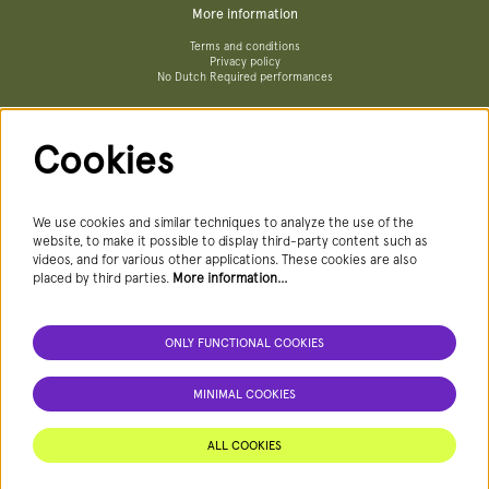
More information
Terms and conditions
Privacy policy
No Dutch Required performances
Cookies
Follow us
We use cookies and similar techniques to analyze the use of the
website, to make it possible to display third-party content such as
videos, and for various other applications. These cookies are also
Newsletter
placed by third parties.
More information…
ONLY FUNCTIONAL COOKIES
SIGN UP NEWSLETTER
MINIMAL COOKIES
This site is protected by reCAPTCHA, data processing occurs in accordance with the
Cloud Data Processing Addendum
of Google.
ALL COOKIES