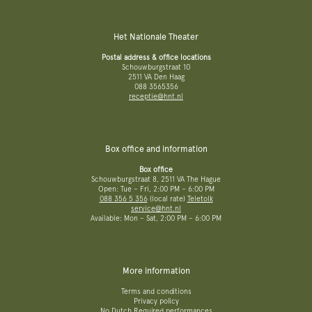
Het Nationale Theater
Postal address & office locations
Schouwburgstraat 10
2511 VA Den Haag
088 3565356
receptie@hnt.nl
Box office and information
Box office
Schouwburgstraat 8, 2511 VA The Hague
Open: Tue – Fri, 2:00 PM – 6:00 PM
088 356 5 356
(local rate)
Teletolk
service@hnt.nl
Available: Mon – Sat, 2:00 PM – 6:00 PM
More information
Terms and conditions
Privacy policy
No Dutch Required performances