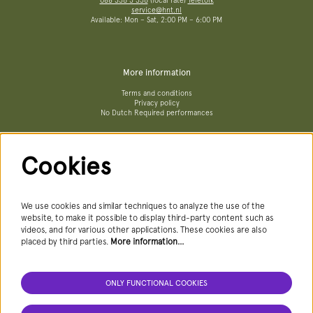
088 356 5 356
(local rate)
Teletolk
service@hnt.nl
Available: Mon – Sat, 2:00 PM – 6:00 PM
More information
Terms and conditions
Privacy policy
No Dutch Required performances
Cookies
Follow us
We use cookies and similar techniques to analyze the use of the
website, to make it possible to display third-party content such as
videos, and for various other applications. These cookies are also
Newsletter
placed by third parties.
More information…
ONLY FUNCTIONAL COOKIES
SIGN UP NEWSLETTER