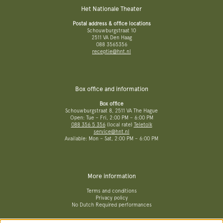
Het Nationale Theater
Postal address & office locations
Schouwburgstraat 10
2511 VA Den Haag
088 3565356
receptie@hnt.nl
Box office and information
Box office
Schouwburgstraat 8, 2511 VA The Hague
Open: Tue – Fri, 2:00 PM – 6:00 PM
088 356 5 356
(local rate)
Teletolk
service@hnt.nl
Available: Mon – Sat, 2:00 PM – 6:00 PM
More information
Terms and conditions
Privacy policy
No Dutch Required performances