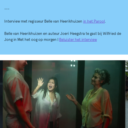
---
Interview met regisseur Belle van Heerikhuizen
in het Parool
.
Belle van Heerikhuizen en auteur Joeri Heegstra te gast bij Wilfried de
Jong in Met het oog op morgen |
Beluister het interview
Skip