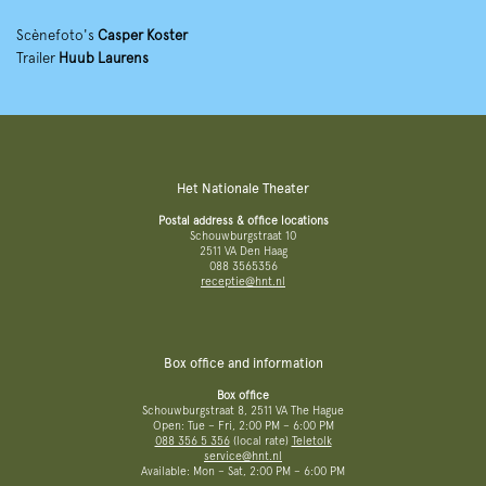
Scènefoto's
Casper Koster
Trailer
Huub Laurens
Het Nationale Theater
Postal address & office locations
Schouwburgstraat 10
2511 VA Den Haag
088 3565356
receptie@hnt.nl
Box office and information
Box office
Schouwburgstraat 8, 2511 VA The Hague
Open: Tue – Fri, 2:00 PM – 6:00 PM
088 356 5 356
(local rate)
Teletolk
service@hnt.nl
Available: Mon – Sat, 2:00 PM – 6:00 PM