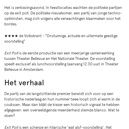
Het is verkiezingsavond. In feestlocaties wachten de politieke partijen
op de exit poll. De politieke nieuwkomer, een partij van jonge techno-
optimisten, mag zich volgens alle verwachtingen klaarmaken voor het
bordes.
★★★★ de Volkskrant - "Onstuimige, actuele en uitermate geestige
voorstelling"
Exit Poll
is de eerste productie van een meerjarige samenwerking
tussen Theater Bellevue en Het Nationale Theater. De voorstelling
speelt exclusief als lunchvoorstelling (aanvang 12.30 uur) in Theater
Bellevue in Amsterdam.
Het verhaal
De partij van de langstzittende premier bereidt zich voor op een
historische nederlaag en hun nummer twee loopt zich al warm in de
coulissen. Maar dan blijkt de kiezer een historisch signaal te hebben
afgegeven: een overweldigende meerderheid stemde blanco. Wat te
doen?
Exit Poll
is een scherpe en hilarische 'wat als?-voorstelling'. Het