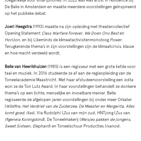
toegankelijk voor smartphones. In 2022 was Max artist in residence bij
De Balie in Amsterdam en maakte meerdere voorstellingen geïnspireerd
op het publieke debat.
Joeri Heegstra
(1993) maakte na zijn opleiding met theatercollectief
Opening Statement
Class Warfare Forever
,
We Doen Ons Best
en
Horizon
, en bij Likeminds de klimaatactivistenmonoloog
Power
.
Terugkerende thema’s in zijn voorstellingen zijn de klimaatcrisis, klasse
en hoe macht verdeeld wordt.
Belle van Heerikhuizen
(1985) is een regisseur met een grote liefde voor
taal en muziek. In 2016 studeerde ze af aan de regie­op­lei­ding van de
Toneel­aca­demie Maastricht. Met haar afstu­deer­voor­stel­ling ​een
lolita
won ze de Ton Lutz Award. In haar voor­stel­lingen behandelt ze donkere
thema’s op een lichte, menselijke en invoelbare manier. Belle
regisseerde de afgelopen jaren voorstellingen bij onder meer Orkater
(
Wildfire, Het Verdriet van de Zuiderzee, De Meester en Margarita, Alles
komt goed, Ilias
), Via Rudolphi (
Zus van mijn zus
), HNTjong (
Zus van,
Zoom
Ifigeneia Koningskind
), De Toneelmakerij (
Meisjes pakken de jongens,
in
Sweet Sixteen, Elephant
) en Toneelschuur Producties (
Ivanov
).