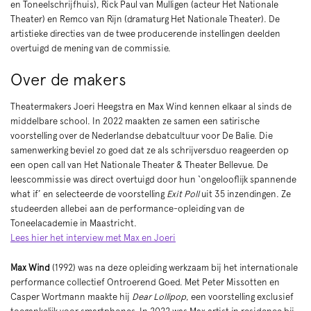
en Toneelschrijfhuis), Rick Paul van Mulligen (acteur Het Nationale
Theater) en Remco van Rijn (dramaturg Het Nationale Theater). De
artistieke directies van de twee producerende instellingen deelden
overtuigd de mening van de commissie.
Over de makers
Theatermakers Joeri Heegstra en Max Wind kennen elkaar al sinds de
middelbare school. In 2022 maakten ze samen een satirische
voorstelling over de Nederlandse debatcultuur voor De Balie. Die
samenwerking beviel zo goed dat ze als schrijversduo reageerden op
een open call van Het Nationale Theater & Theater Bellevue. De
leescommissie was direct overtuigd door hun ‘ongelooflijk spannende
what if’ en selecteerde de voorstelling
Exit Poll
uit 35 inzendingen. Ze
studeerden allebei aan de performance-opleiding van de
Toneelacademie in Maastricht.
Lees hier het interview met Max en Joeri
Max Wind
(1992) was na deze opleiding werkzaam bij het internationale
performance collectief Ontroerend Goed. Met Peter Missotten en
Casper Wortmann maakte hij
Dear Lollipop
, een voorstelling exclusief