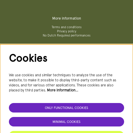
More information
Terms and conditions
Privacy policy
No Dutch Required performances
Cookies
Follow us
We use cookies and similar techniques to analyze the use of the
website, to make it possible to display third-party content such as
videos, and for various other applications. These cookies are also
Newsletter
placed by third parties.
More information…
ONLY FUNCTIONAL COOKIES
SIGN UP NEWSLETTER
MINIMAL COOKIES
This site is protected by reCAPTCHA, data processing occurs in accordance with the
Cloud Data Processing Addendum
of Google.