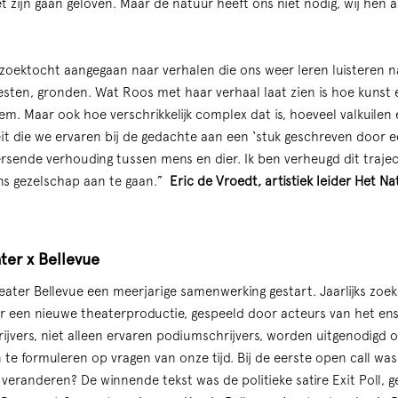
et zijn gaan geloven. Maar de natuur heeft ons niet nodig, wij hen
e zoektocht aangegaan naar verhalen die ons weer leren luisteren n
esten, gronden. Wat Roos met haar verhaal laat zien is hoe kunst 
em. Maar ook hoe verschrikkelijk complex dat is, hoeveel valkuilen 
eit die we ervaren bij de gedachte aan een ‘stuk geschreven door ee
rsende verhouding tussen mens en dier. Ik ben verheugd dit traj
ons gezelschap aan te gaan.”
Eric de Vroedt, artistiek leider Het N
ter x Bellevue
eater Bellevue een meerjarige samenwerking gestart. Jaarlijks zo
oor een nieuwe theaterproductie, gespeeld door acteurs van het e
ijvers, niet alleen ervaren podiumschrijvers, worden uitgenodigd o
te formuleren op vragen van onze tijd. Bij de eerste open call was
 veranderen? De winnende tekst was de politieke satire Exit Poll, 