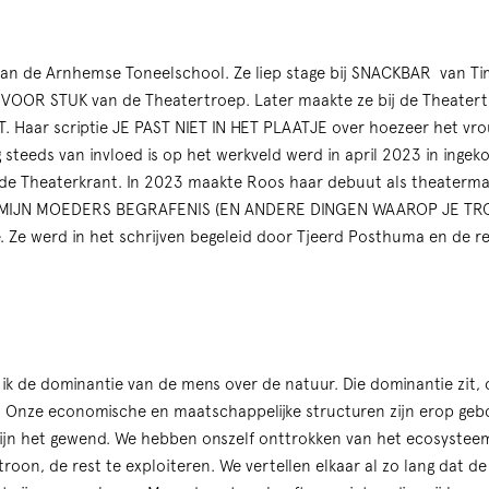
an de Arnhemse Toneelschool. Ze liep stage bij SNACKBAR van Tim
 VOOR STUK van de Theatertroep. Later maakte ze bij de Theater
Haar scriptie JE PAST NIET IN HET PLAATJE over hoezeer het vrou
steeds van invloed is op het werkveld werd in april 2023 in inge
n de Theaterkrant. In 2023 maakte Roos haar debuut als theaterma
MIJN MOEDERS BEGRAFENIS (EN ANDERE DINGEN WAAROP JE TROTS
e. Ze werd in het schrijven begeleid door Tjeerd Posthuma en de re
g ik de dominantie van de mens over de natuur. Die dominantie zit, 
p. Onze economische en maatschappelijke structuren zijn erop geb
 zijn het gewend. We hebben onszelf onttrokken van het ecosystee
roon, de rest te exploiteren. We vertellen elkaar al zo lang dat d