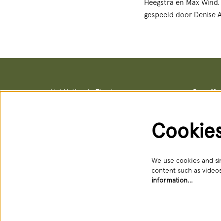
Heegstra en Max Wind. 
gespeeld door Denise A
Het Nationale Theater
Box offi
Postal address & office locations
Box office
Schouwburgstraat 10
Schouwburg
2511 VA Den Haag
Open: Tue 
Cookie
088 3565356
088 356 5
receptie@hnt.nl
service@hn
Available:
We use cookies and sim
content such as videos
information…