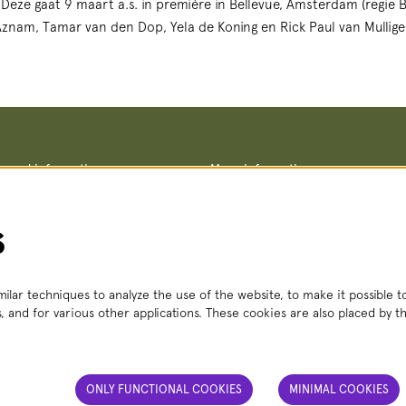
Deze gaat 9 maart a.s. in première in Bellevue, Amsterdam (regie B
znam, Tamar van den Dop, Yela de Koning en Rick Paul van Mullige
ce and information
More information
Terms and conditions
straat 8, 2511 VA The Hague
Privacy policy
– Fri, 2:00 PM – 6:00 PM
No Dutch Required performances
s
 356
(local rate)
Teletolk
t.nl
 Mon – Sat, 2:00 PM – 6:00 PM
ilar techniques to analyze the use of the website, to make it possible to
, and for various other applications. These cookies are also placed by th
ONLY FUNCTIONAL COOKIES
MINIMAL COOKIES