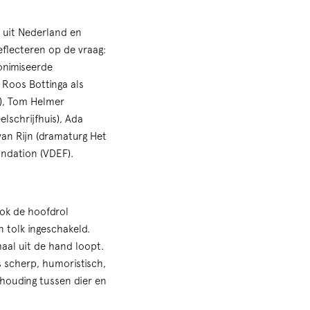
 uit Nederland en
flecteren op de vraag:
onimiseerde
 Roos Bottinga als
e), Tom Helmer
lschrijfhuis), Ada
an Rijn (dramaturg Het
ndation (VDEF).
ook de hoofdrol
n tolk ingeschakeld.
maal uit de hand loopt.
s scherp, humoristisch,
erhouding tussen dier en