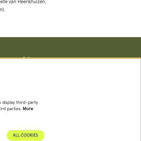
elle van Heerikhuizen,
n).
Follow us
Newsletter
 display third-party
ird parties.
More
SIGN UP NEWSLETTER
ALL COOKIES
This site is protected by reCAPTCHA, data processing occurs in accordance with
the
Cloud Data Processing Addendum
of Google.