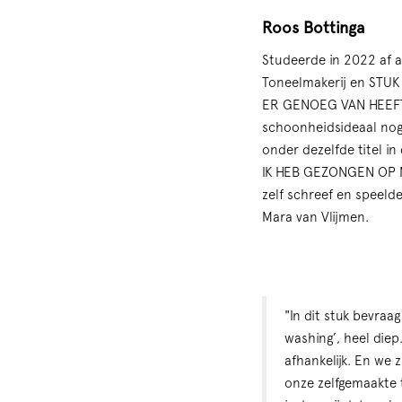
Roos Bottinga
Studeerde in 2022 af a
Toneelmakerij en STUK
ER GENOEG VAN HEEFT. 
schoonheidsideaal nog 
onder dezelfde titel i
IK HEB GEZONGEN OP 
zelf schreef en speeld
Mara van Vlijmen.
"In dit stuk bevraa
washing’, heel die
afhankelijk. En we
onze zelfgemaakte t