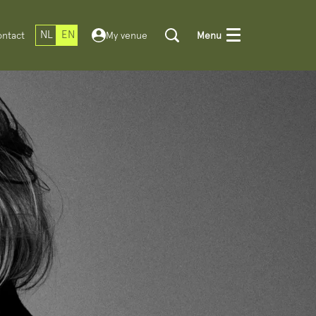
NL
EN
ntact
My venue
Menu