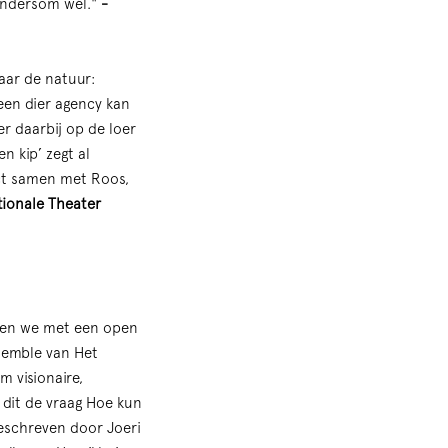
 andersom wél."
-
aar de natuur:
een dier agency kan
er daarbij op de loer
n kip’ zegt al
ect samen met Roos,
ationale Theater
eken we met een open
nsemble van Het
m visionaire,
 dit de vraag Hoe kun
geschreven door Joeri