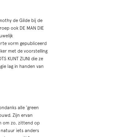
othy de Gilde bij de
troep ook DE MAN DIE
welijk
korte vorm gepubliceerd
ker met de voorstelling
 KUNT ZIJN) die ze
gie lag in handen van
ondanks alle ‘green
ouwd. Zijn ervan
m om zo, zittend op
e natuur iets anders