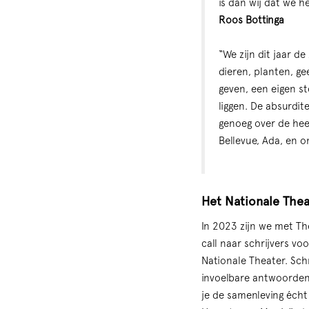
is dan wij dat we h
Roos Bottinga
“We zijn dit jaar d
dieren, planten, ge
geven, een eigen st
liggen. De absurdit
genoeg over de hee
Bellevue, Ada, en 
Het
Nationale Thea
In 2023 zijn we met Th
call naar schrijvers v
Nationale Theater. Schr
invoelbare antwoorden 
je de samenleving écht