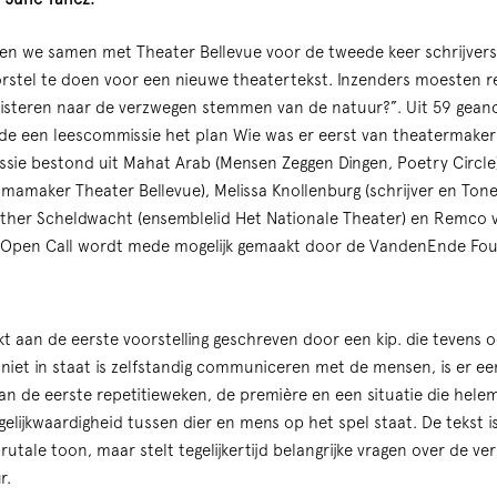
en we samen met Theater Bellevue voor de tweede keer schrijvers
stel te doen voor een nieuwe theatertekst. Inzenders moesten re
uisteren naar de verzwegen stemmen van de natuur?”. Uit 59 gean
de een leescommissie het plan Wie was er eerst van theatermaker
ssie bestond uit Mahat Arab (Mensen Zeggen Dingen, Poetry Circl
amaker Theater Bellevue), Melissa Knollenburg (schrijver en Tonee
sther Scheldwacht (ensemblelid Het Nationale Theater) en Remco v
e Open Call wordt mede mogelijk gemaakt door de VandenEnde Fou
t aan de eerste voorstelling geschreven door een kip. die tevens 
 niet in staat is zelfstandig communiceren met de mensen, is er ee
van de eerste repetitieweken, de première en een situatie die hele
gelijkwaardigheid tussen dier en mens op het spel staat. De tekst i
rutale toon, maar stelt tegelijkertijd belangrijke vragen over de v
r.