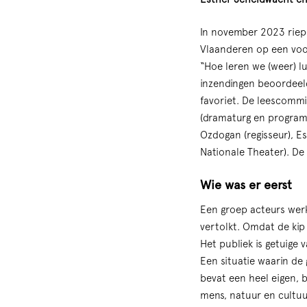
In november 2023 riep
Vlaanderen op een voor
“Hoe leren we (weer) l
inzendingen beoordeel
favoriet. De leescommi
(dramaturg en programm
Ozdogan (regisseur), E
Nationale Theater). D
Wie was er eerst
Een groep acteurs werk
vertolkt. Omdat de kip
Het publiek is getuige 
Een situatie waarin de 
bevat een heel eigen, b
mens, natuur en cultuu