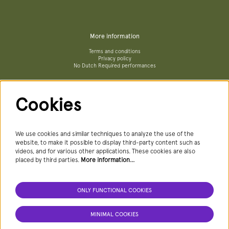
More information
Terms and conditions
Privacy policy
No Dutch Required performances
Cookies
Follow us
We use cookies and similar techniques to analyze the use of the
website, to make it possible to display third-party content such as
videos, and for various other applications. These cookies are also
Newsletter
placed by third parties.
More information…
ONLY FUNCTIONAL COOKIES
SIGN UP NEWSLETTER
MINIMAL COOKIES
This site is protected by reCAPTCHA, data processing occurs in accordance with the
Cloud Data Processing Addendum
of Google.