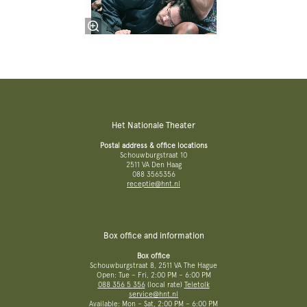
Het Nationale Theater
Postal address & office locations
Schouwburgstraat 10
2511 VA Den Haag
088 3565356
receptie@hnt.nl
Box office and information
Box office
Schouwburgstraat 8, 2511 VA The Hague
Open: Tue – Fri, 2:00 PM – 6:00 PM
088 356 5 356
(local rate)
Teletolk
service@hnt.nl
Available: Mon – Sat, 2:00 PM – 6:00 PM